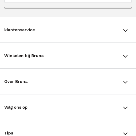
klantenservice
klantenservice
Winkelen bij Bruna
Contact
Winkels en openingstijden
Bestellen & Bezorging
Over Bruna
Assortiment in de winkel
Betalen
De organisatie
Cadeaukaarten
Annuleren & Retourneren
Volg ons op
Werken bij Bruna
Cadeauboxen
Veelgestelde vragen
TikTok #BookTok
Ondernemer worden
Staatsloterij
Tips
Zakelijk boeken bestellen