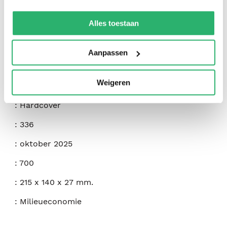
We werken samen met
42 derden
die uw gegevens
kunnen ontvangen en verwerken.
Alles toestaan
:
Sanya Carley
,
David Konisky
:
The University Of Chicago Press
Aanpassen
:
9780226825625
Weigeren
:
Engels
:
Hardcover
:
336
:
oktober 2025
:
700
:
215 x 140 x 27 mm.
:
Milieueconomie