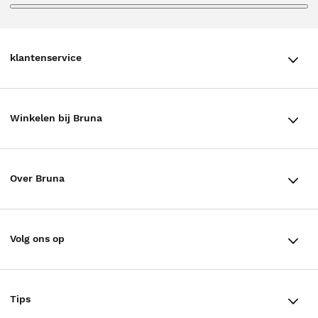
klantenservice
klantenservice
Winkelen bij Bruna
Contact
Winkels en openingstijden
Bestellen & Bezorging
Over Bruna
Assortiment in de winkel
Betalen
De organisatie
Cadeaukaarten
Annuleren & Retourneren
Volg ons op
Werken bij Bruna
Cadeauboxen
Veelgestelde vragen
TikTok #BookTok
Ondernemer worden
Staatsloterij
Tips
Zakelijk boeken bestellen
Facebook