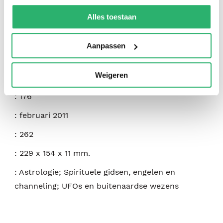
:
Lyssa Royal
,
Lyssa Royal-Holt
,
Keith Priest
We werken samen met
42 derden
die uw gegevens
kunnen ontvangen en verwerken.
Alles toestaan
:
Blackstone Publishing
:
9781891824876
Aanpassen
:
Engels
Weigeren
:
Paperback
:
176
:
februari 2011
:
262
:
229 x 154 x 11 mm.
:
Astrologie; Spirituele gidsen, engelen en
channeling; UFOs en buitenaardse wezens