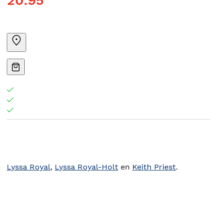
20.95
Lyssa Royal
,
Lyssa Royal-Holt
en
Keith Priest
.