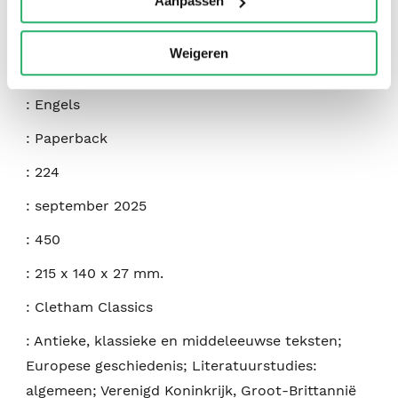
Aanpassen
Weigeren
:
9781967751358
:
Engels
:
Paperback
:
224
:
september 2025
:
450
:
215 x 140 x 27 mm.
:
Cletham Classics
:
Antieke, klassieke en middeleeuwse teksten;
Europese geschiedenis; Literatuurstudies:
algemeen; Verenigd Koninkrijk, Groot-Brittannië