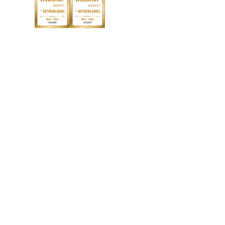
Discriminerende boeken
De Nationale Voorleesdagen
Boekenweek
Wet op de Vaste Boekenprijs
Winacties
Algemene voorwaarden
Privacy
Cookies