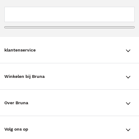
klantenservice
klantenservice
Winkelen bij Bruna
Contact
Winkels en openingstijden
Bestellen & Bezorging
Over Bruna
Assortiment in de winkel
Betalen
De organisatie
Cadeaukaarten
Annuleren & Retourneren
Volg ons op
Werken bij Bruna
Cadeauboxen