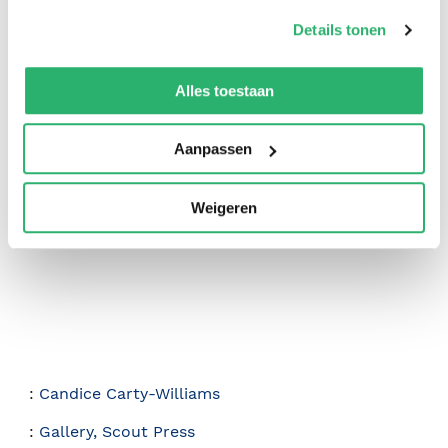
op onze
cookiebeleid pagina
.
Details tonen
We werken samen met
42 derden
die uw gegevens
kunnen ontvangen en verwerken.
Alles toestaan
0
|
0
Aanpassen
Weigeren
:
Candice Carty-Williams
:
Gallery, Scout Press