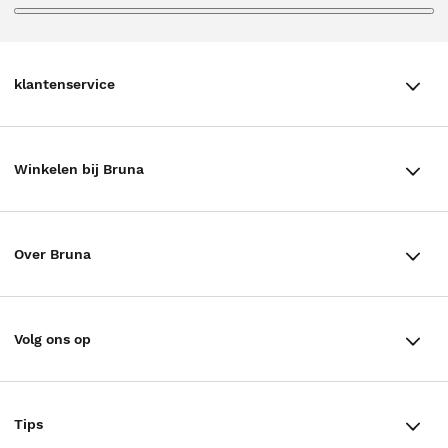
klantenservice
klantenservice
Winkelen bij Bruna
Contact
Winkels en openingstijden
Bestellen & Bezorging
Over Bruna
Assortiment in de winkel
Betalen
De organisatie
Cadeaukaarten
Annuleren & Retourneren
Volg ons op
Werken bij Bruna
Cadeauboxen
Veelgestelde vragen
TikTok #BookTok
Ondernemer worden
Staatsloterij
Tips
Zakelijk boeken bestellen
Facebook