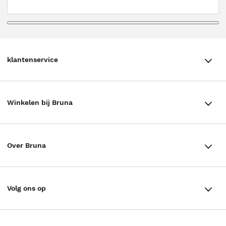
klantenservice
klantenservice
Winkelen bij Bruna
Contact
Winkels en openingstijden
Bestellen & Bezorging
Over Bruna
Assortiment in de winkel
Betalen
De organisatie
Cadeaukaarten
Annuleren & Retourneren
Volg ons op
Werken bij Bruna
Cadeauboxen
Veelgestelde vragen
TikTok #BookTok
Ondernemer worden