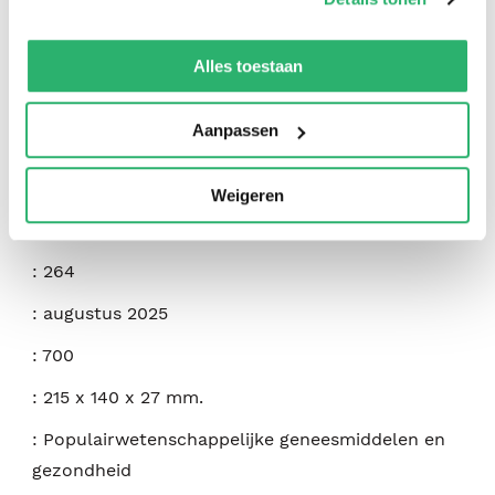
We werken samen met
42 derden
die uw gegevens
:
Dr James Hewitt
kunnen ontvangen en verwerken.
Alles toestaan
:
Amplify Publishing
Aanpassen
:
9798891384866
:
Engels
Weigeren
:
Hardcover
:
264
:
augustus 2025
:
700
:
215 x 140 x 27 mm.
:
Populairwetenschappelijke geneesmiddelen en
gezondheid