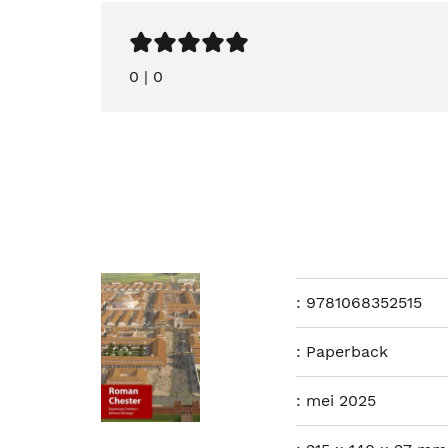
0
|
0
:
9781068352515
:
Paperback
:
mei 2025