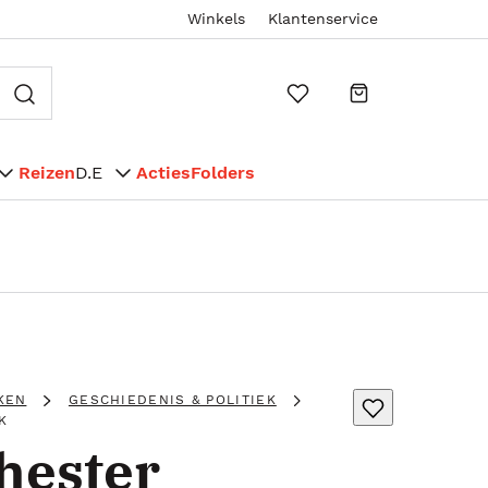
Winkels
Klantenservice
Reizen
D.E
Acties
Folders
KEN
GESCHIEDENIS & POLITIEK
K
hester