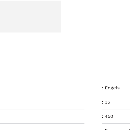
:
Engels
:
36
:
450