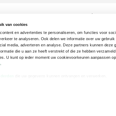
na
Over Bruna
Volg ons op
ngstijden
De organisatie
TikTok #BookTok
ik van cookies
ontent en advertenties te personaliseren, om functies voor soci
e winkel
Werken bij Bruna
Facebook
erkeer te analyseren. Ook delen we informatie over uw gebruik 
Ondernemer worden
Instagram
cial media, adverteren en analyse. Deze partners kunnen deze
ormatie die u aan ze heeft verstrekt of die ze hebben verzameld
De voordelen van Bruna
ces. U kunt op ieder moment uw cookievoorkeuren aanpassen o
Responsible Disclosure
a
.
Statement
en
Blog
 derden
die uw gegevens kunnen ontvangen en verwerken.
Discriminerende boeken