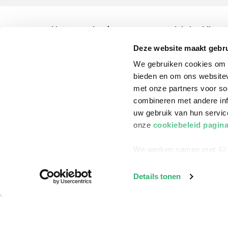
klantenservice
Winkelen bij Bru
Contact
Winkels en openi
Deze website maakt gebru
We gebruiken cookies om c
Bestellen & Bezorging
Assortiment in d
bieden en om ons websitev
Betalen
Cadeaukaarten
met onze partners voor so
combineren met andere inf
Annuleren & Retourneren
Cadeauboxen
uw gebruik van hun servi
Veelgestelde vragen
Staatsloterij
onze
cookiebeleid pagin
Zakelijk boeken bestellen
ING Servicepunt
We werken samen met
42
Douwe Egberts punten
Details tonen