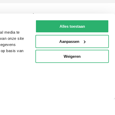
Tips
AVI lezen
Alles toestaan
al media te
Kinderboekenweek
van onze site
Aanpassen
Boekenbon
 gegevens
 op basis van
De Nationale Voorleesdagen
Weigeren
p
Boekenweek
Wet op de Vaste Boekenprijs
Winacties