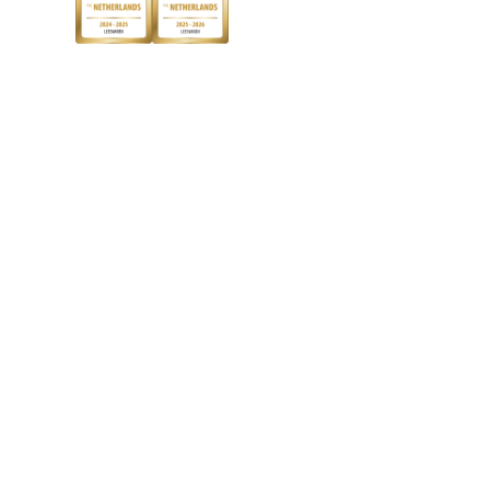
Discriminerende boeken
De Nationale Voorleesdagen
Boekenweek
Wet op de Vaste Boekenprijs
Winacties
Algemene voorwaarden
Privacy
Cookies
Disclaimer