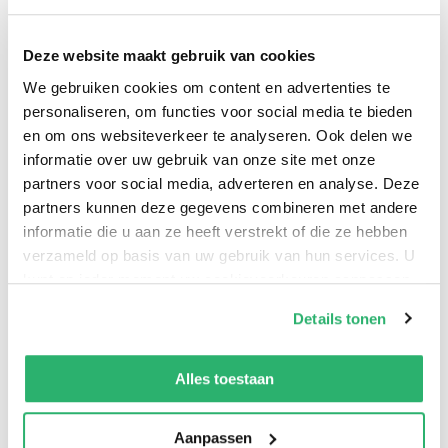
Deze website maakt gebruik van cookies
We gebruiken cookies om content en advertenties te
personaliseren, om functies voor social media te bieden
en om ons websiteverkeer te analyseren. Ook delen we
informatie over uw gebruik van onze site met onze
partners voor social media, adverteren en analyse. Deze
partners kunnen deze gegevens combineren met andere
informatie die u aan ze heeft verstrekt of die ze hebben
verzameld op basis van uw gebruik van hun services. U
kunt op ieder moment uw cookievoorkeuren aanpassen
op onze
cookiebeleid pagina
.
Details tonen
0
|
0
We werken samen met
42 derden
die uw gegevens
kunnen ontvangen en verwerken.
Alles toestaan
Aanpassen