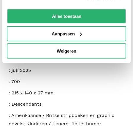
:
Disney Publishing
We werken samen met
42 derden
die uw gegevens
:
Graphic Novels
kunnen ontvangen en verwerken.
Alles toestaan
:
9781098256418
Aanpassen
:
Engels
:
Hardcover
Weigeren
:
80
:
juli 2025
:
700
:
215 x 140 x 27 mm.
:
Descendants
:
Amerikaanse / Britse stripboeken en graphic
novels; Kinderen / tieners: fictie: humor