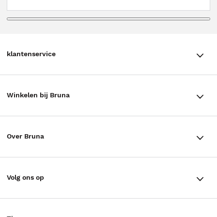
klantenservice
klantenservice
Winkelen bij Bruna
Contact
Winkels en openingstijden
Bestellen & Bezorging
Over Bruna
Assortiment in de winkel
Betalen
De organisatie
Cadeaukaarten
Annuleren & Retourneren
Volg ons op
Werken bij Bruna
Cadeauboxen
Veelgestelde vragen
TikTok #BookTok
Ondernemer worden
Staatsloterij