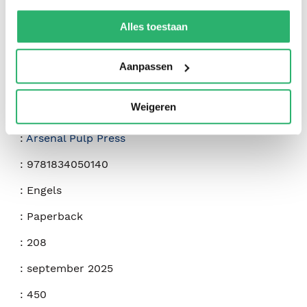
We werken samen met
42 derden
die uw gegevens
kunnen ontvangen en verwerken.
Alles toestaan
Aanpassen
Weigeren
:
Matthew J. Trafford
:
Arsenal Pulp Press
:
9781834050140
:
Engels
:
Paperback
:
208
:
september 2025
:
450