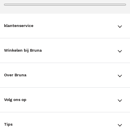
klantenservice
klantenservice
Winkelen bij Bruna
Contact
Winkels en openingstijden
Bestellen & Bezorging
Over Bruna
Assortiment in de winkel
Betalen
De organisatie
Cadeaukaarten
Annuleren & Retourneren
Volg ons op
Werken bij Bruna
Cadeauboxen
Veelgestelde vragen
TikTok #BookTok
Ondernemer worden
Staatsloterij
Tips
Zakelijk boeken bestellen
Facebook