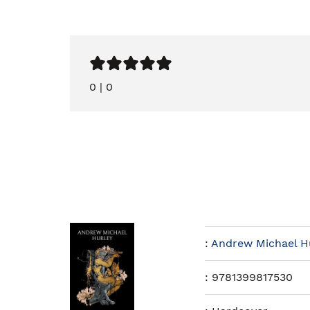
0
|
0
:
Andrew Michael H
:
9781399817530