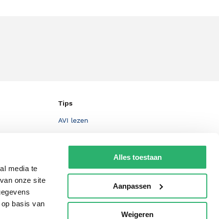
Tips
AVI lezen
Kinderboekenweek
Boekenbon
Alles toestaan
al media te
De Nationale Voorleesdagen
van onze site
Aanpassen
Boekenweek
 gegevens
 op basis van
Wet op de Vaste Boekenprijs
Weigeren
p