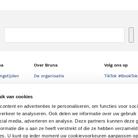
na
Over Bruna
Volg ons op
ngstijden
De organisatie
TikTok #BookTok
e winkel
Werken bij Bruna
Facebook
ik van cookies
Ondernemer worden
Instagram
ontent en advertenties te personaliseren, om functies voor soci
De voordelen van Bruna
erkeer te analyseren. Ook delen we informatie over uw gebruik 
Responsible Disclosure
cial media, adverteren en analyse. Deze partners kunnen deze
Statement
ormatie die u aan ze heeft verstrekt of die ze hebben verzameld
en
ces. U kunt op ieder moment uw cookievoorkeuren aanpassen o
Blog