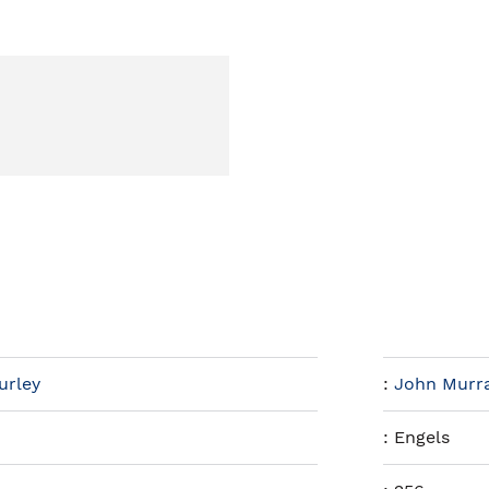
urley
:
John Murra
:
Engels