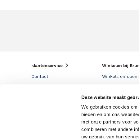
klantenservice
Winkelen bij Bru
Contact
Winkels en openi
Bestellen & Bezorging
Assortiment in d
Deze website maakt gebru
Betalen
Cadeaukaarten
We gebruiken cookies om c
Annuleren & Retourneren
Cadeauboxen
bieden en om ons websitev
Veelgestelde vragen
Staatsloterij
met onze partners voor so
combineren met andere inf
Zakelijk boeken bestellen
ING Servicepunt
uw gebruik van hun servi