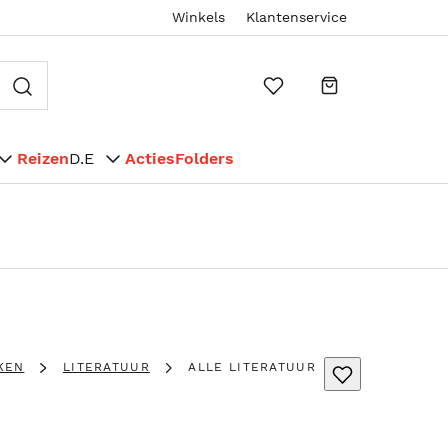
Winkels
Klantenservice
Reizen
D.E
Acties
Folders
KEN
LITERATUUR
ALLE LITERATUUR