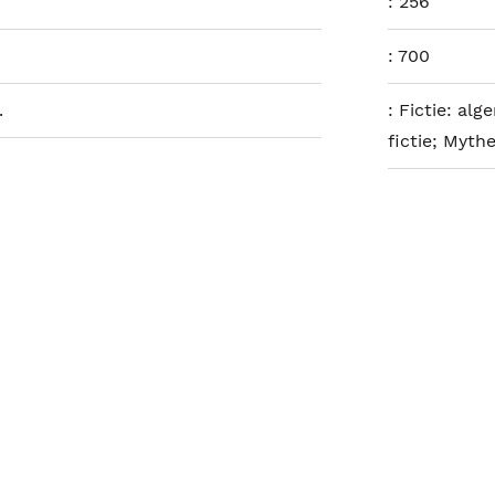
:
256
:
700
.
:
Fictie: alg
fictie; Myth