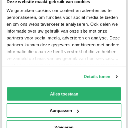
Deze website maakt gebruik van cookies
an acolyte, and the experience of putting these
We gebruiken cookies om content en advertenties te
theories to the test in today's marketplace. Readers
personaliseren, om functies voor social media te bieden
will find up-to-the-minute references and examples
en om ons websiteverkeer te analyseren. Ook delen we
informatie over uw gebruik van onze site met onze
drawn from the world of television, the Web, social
partners voor social media, adverteren en analyse. Deze
media, handheld digital devices, live streaming and
partners kunnen deze gegevens combineren met andere
options for instant communication that Hopkins
informatie die u aan ze heeft verstrekt of die ze hebben
could not have anticipated but which we now use
verzameld op basis van uw gebruik van hun services. U
daily.
kunt op ieder moment uw cookievoorkeuren aanpassen
op onze
cookiebeleid pagina
.
Details tonen
We werken samen met
42 derden
die uw gegevens
Claude C Hopkins
.
kunnen ontvangen en verwerken.
Alles toestaan
Aanpassen
Weigeren