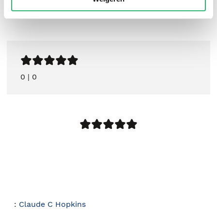
0
|
0
:
Claude C Hopkins