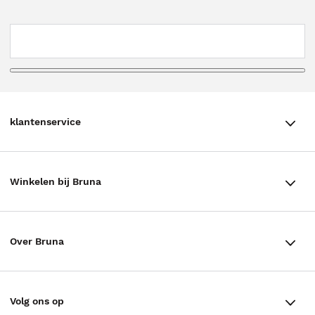
klantenservice
klantenservice
Winkelen bij Bruna
Contact
Winkels en openingstijden
Bestellen & Bezorging
Over Bruna
Assortiment in de winkel
Betalen
De organisatie
Cadeaukaarten
Annuleren & Retourneren
Volg ons op
Werken bij Bruna