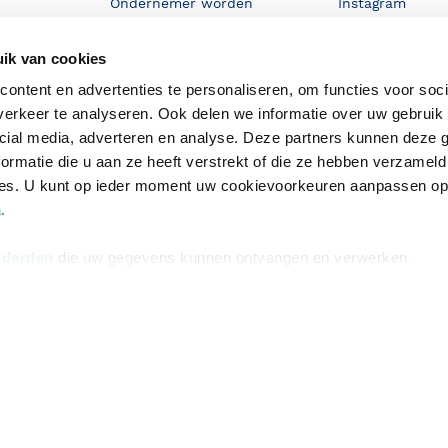
Ondernemer worden
Instagram
De voordelen van Bruna
ik van cookies
Responsible Disclosure
ontent en advertenties te personaliseren, om functies voor soci
Statement
en
erkeer te analyseren. Ook delen we informatie over uw gebruik 
Blog
cial media, adverteren en analyse. Deze partners kunnen deze
ormatie die u aan ze heeft verstrekt of die ze hebben verzameld
Discriminerende boeken
ces. U kunt op ieder moment uw cookievoorkeuren aanpassen o
a
.
 derden
die uw gegevens kunnen ontvangen en verwerken.
Algemene v