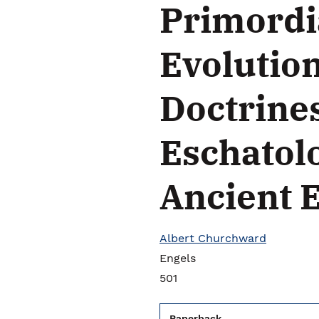
Primordi
Evolution
Doctrine
Eschatolo
Ancient 
Albert Churchward
Engels
501
Paperback