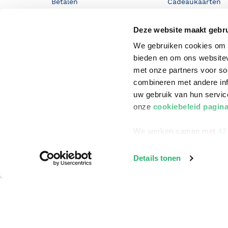
Betalen
Cadeaukaarten
Annuleren & Retourneren
Cadeauboxen
Deze website maakt gebru
Veelgestelde vragen
Staatsloterij
We gebruiken cookies om c
Zakelijk boeken bestellen
ING Servicepunt
bieden en om ons websitev
met onze partners voor so
Douwe Egberts punten
combineren met andere inf
uw gebruik van hun servi
onze
cookiebeleid pagin
We werken samen met
42
Details tonen
©
2026
Bruna