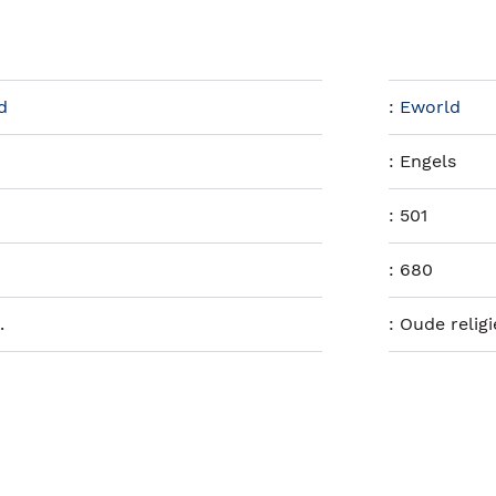
d
:
Eworld
:
Engels
:
501
:
680
.
:
Oude relig