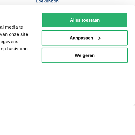
Boekenbon
De Nationale Voorleesdagen
Alles toestaan
Boekenweek
al media te
Wet op de Vaste Boekenprijs
van onze site
Aanpassen
 gegevens
Winacties
 op basis van
Weigeren
p
oorwaarden
Privacy
Cookies
Disclaimer