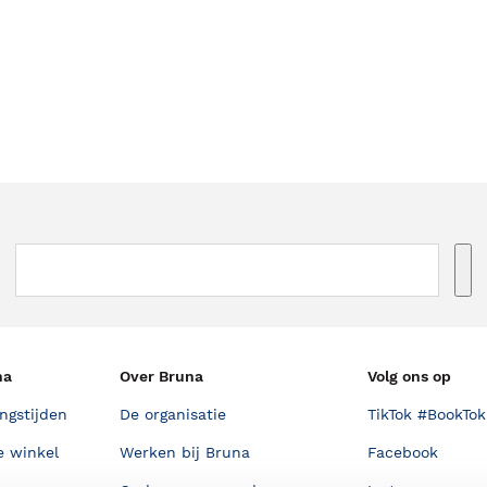
na
Over Bruna
Volg ons op
ngstijden
De organisatie
TikTok #BookTok
e winkel
Werken bij Bruna
Facebook