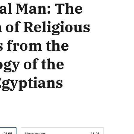
al Man: The
 of Religious
s from the
gy of the
Egyptians
Hardcover
21.95
48.95