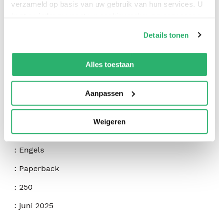
verzameld op basis van uw gebruik van hun services. U
kunt op ieder moment uw cookievoorkeuren aanpassen
op onze
cookiebeleid pagina
.
Details tonen
We werken samen met
42 derden
die uw gegevens
kunnen ontvangen en verwerken.
Alles toestaan
Aanpassen
:
S. P. O'Farrell
:
Inc. Brandylane Publishers
Weigeren
:
9781966369271
:
Engels
:
Paperback
:
250
:
juni 2025