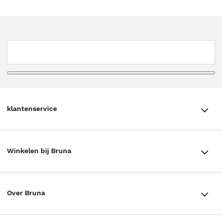
klantenservice
klantenservice
Winkelen bij Bruna
Contact
Winkels en openingstijden
Bestellen & Bezorging
Over Bruna
Assortiment in de winkel
Betalen
De organisatie