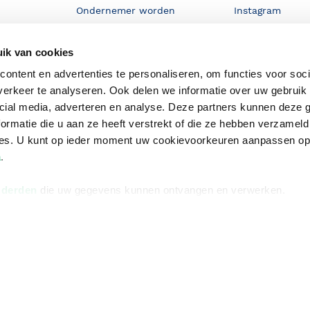
Ondernemer worden
Instagram
De voordelen van Bruna
ik van cookies
Responsible Disclosure
Statement
ontent en advertenties te personaliseren, om functies voor soci
en
erkeer te analyseren. Ook delen we informatie over uw gebruik 
Blog
cial media, adverteren en analyse. Deze partners kunnen deze
Discriminerende boeken
ormatie die u aan ze heeft verstrekt of die ze hebben verzameld
ces. U kunt op ieder moment uw cookievoorkeuren aanpassen o
a
.
 derden
die uw gegevens kunnen ontvangen en verwerken.
Algemene v