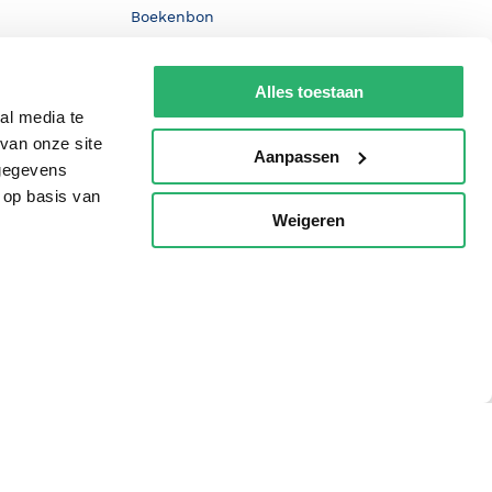
Boekenbon
De Nationale Voorleesdagen
Alles toestaan
Boekenweek
al media te
Wet op de Vaste Boekenprijs
van onze site
Aanpassen
 gegevens
Winacties
 op basis van
Weigeren
p
oorwaarden
Privacy
Cookies
Disclaimer