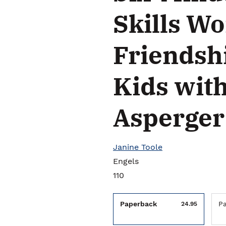
Skills W
Friendshi
Kids wit
Asperger
Janine Toole
Engels
110
Paperback
P
24.95