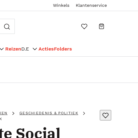
Winkels
Klantenservice
Reizen
D.E
Acties
Folders
KEN
GESCHIEDENIS & POLITIEK
K
e Social