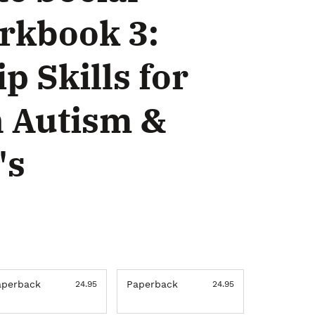
orkbook 3:
p Skills for
h Autism &
's
aperback
Paperback
24.95
24.95