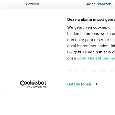
Betalen
Cadeaukaarten
Annuleren & Retourneren
Cadeauboxen
Deze website maakt gebru
Veelgestelde vragen
Staatsloterij
We gebruiken cookies om c
Zakelijk boeken bestellen
ING Servicepunt
bieden en om ons websitev
met onze partners voor so
Douwe Egberts punten
combineren met andere inf
uw gebruik van hun servi
onze
cookiebeleid pagin
We werken samen met
42
Details tonen
©
2026
Bruna