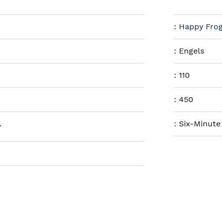
:
Happy Frog
:
Engels
:
110
:
450
.
:
Six-Minute 