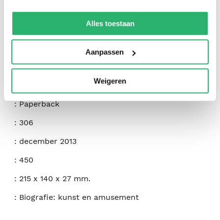
We werken samen met
42 derden
die uw gegevens
kunnen ontvangen en verwerken.
Alles toestaan
:
Alice Denham
:
Createspace Independent Publishing Platform
Aanpassen
:
9781493695805
Weigeren
:
Engels
:
Paperback
:
306
:
december 2013
:
450
:
215 x 140 x 27 mm.
:
Biografie: kunst en amusement