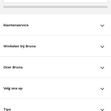
klantenservice
klantenservice
Winkelen bij Bruna
Contact
Winkels en openingstijden
Bestellen & Bezorging
Over Bruna
Assortiment in de winkel
Betalen
De organisatie
Cadeaukaarten
Annuleren & Retourneren
Volg ons op
Werken bij Bruna
Cadeauboxen
Veelgestelde vragen
TikTok #BookTok
Ondernemer worden
Staatsloterij
Tips
Zakelijk boeken bestellen