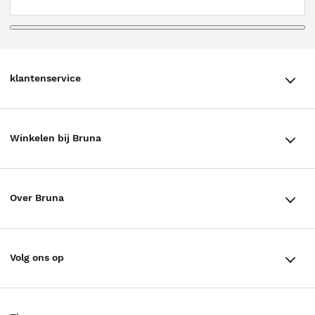
klantenservice
klantenservice
Winkelen bij Bruna
Contact
Winkels en openingstijden
Bestellen & Bezorging
Over Bruna
Assortiment in de winkel
Betalen
De organisatie
Cadeaukaarten
Annuleren & Retourneren
Volg ons op
Werken bij Bruna
Cadeauboxen
Veelgestelde vragen
TikTok #BookTok
Ondernemer worden
Staatsloterij