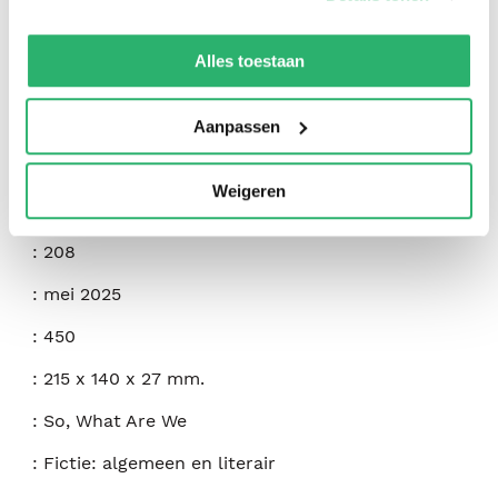
We werken samen met
42 derden
die uw gegevens
:
Kia Jones
kunnen ontvangen en verwerken.
Alles toestaan
:
Independently Published
:
9798282892789
Aanpassen
:
Engels
Weigeren
:
Paperback
:
208
:
mei 2025
:
450
:
215 x 140 x 27 mm.
:
So, What Are We
:
Fictie: algemeen en literair