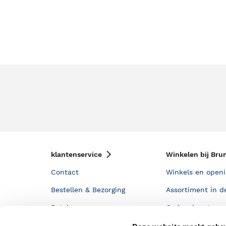
klantenservice
Winkelen bij Bru
Contact
Winkels en openi
Bestellen & Bezorging
Assortiment in d
Betalen
Cadeaukaarten
Annuleren & Retourneren
Cadeauboxen