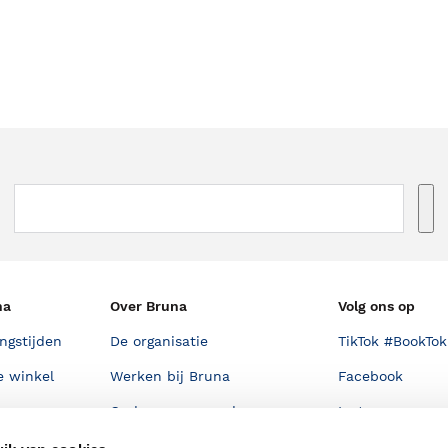
na
Over Bruna
Volg ons op
ngstijden
De organisatie
TikTok #BookTok
e winkel
Werken bij Bruna
Facebook
Ondernemer worden
Instagram
De voordelen van Bruna