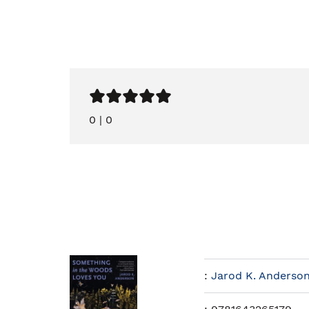
0
|
0
:
Jarod K. Anderso