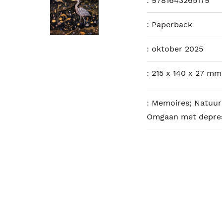
:
9781643265179
:
Paperback
:
oktober 2025
:
215 x 140 x 27 mm
:
Memoires; Natuur 
Omgaan met depres