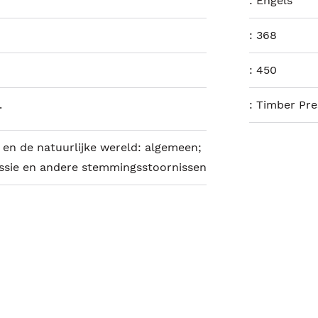
:
Engels
:
368
:
450
.
:
Timber Pre
en de natuurlijke wereld: algemeen;
sie en andere stemmingsstoornissen