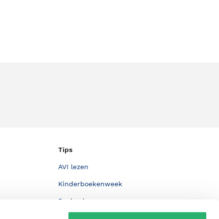
Tips
AVI lezen
Kinderboekenweek
Boekenbon
De Nationale Voorleesdagen