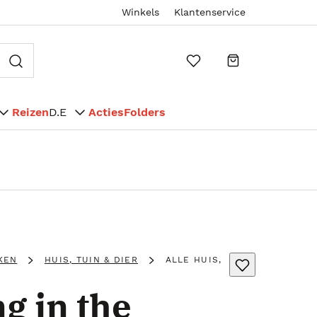
Winkels
Klantenservice
Reizen
D.E
Acties
Folders
KEN
HUIS, TUIN & DIER
ALLE HUIS,
g in the