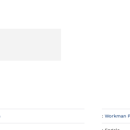
n
:
Workman P