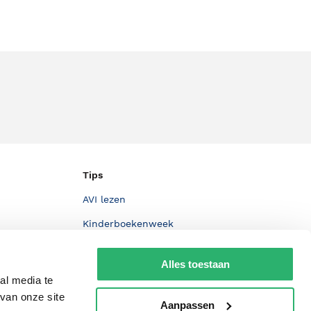
Tips
AVI lezen
Kinderboekenweek
Boekenbon
Alles toestaan
De Nationale Voorleesdagen
al media te
Boekenweek
van onze site
Aanpassen