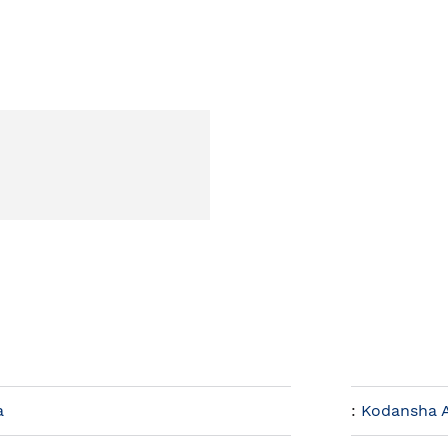
a
:
Kodansha A