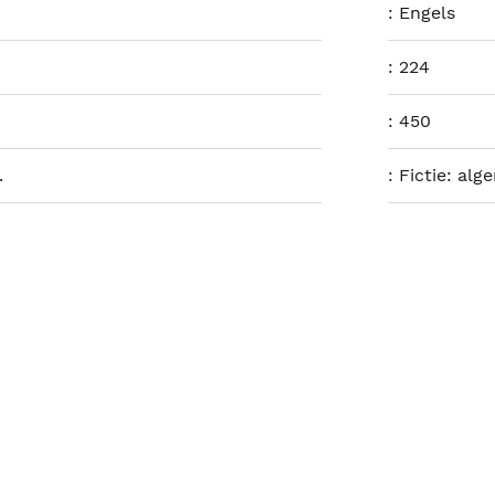
:
Engels
:
224
:
450
.
:
Fictie: alg