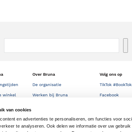
na
Over Bruna
Volg ons op
ngstijden
De organisatie
TikTok #BookTok
e winkel
Werken bij Bruna
Facebook
Ondernemer worden
Instagram
ik van cookies
De voordelen van Bruna
ontent en advertenties te personaliseren, om functies voor soci
Responsible Disclosure
erkeer te analyseren. Ook delen we informatie over uw gebruik 
Statement