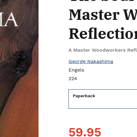
Master 
Reflectio
A Master Woodworkers Refl
George Nakashima
Engels
224
Paperback
59.95