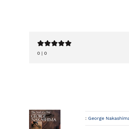
0
|
0
:
George Nakashim