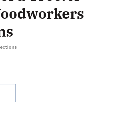
Woodworkers
ns
ections