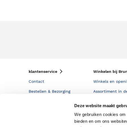
klantenservice
Winkelen bij Bru
Contact
Winkels en openi
Bestellen & Bezorging
Assortiment in d
Betalen
Cadeaukaarten
Deze website maakt gebru
Annuleren & Retourneren
Cadeauboxen
We gebruiken cookies om c
Veelgestelde vragen
Staatsloterij
bieden en om ons websitev