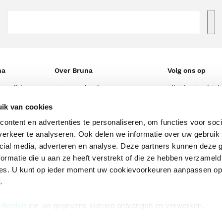
na
Over Bruna
Volg ons op
ngstijden
De organisatie
TikTok #BookTok
e winkel
Werken bij Bruna
Facebook
ik van cookies
ontent en advertenties te personaliseren, om functies voor soci
Ondernemer worden
Instagram
erkeer te analyseren. Ook delen we informatie over uw gebruik 
De voordelen van Bruna
cial media, adverteren en analyse. Deze partners kunnen deze
Responsible Disclosure
ormatie die u aan ze heeft verstrekt of die ze hebben verzameld
Statement
ces. U kunt op ieder moment uw cookievoorkeuren aanpassen o
en
a
.
Blog
Discriminerende boeken
 derden
die uw gegevens kunnen ontvangen en verwerken.