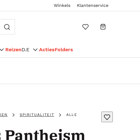
Winkels
Klantenservice
Reizen
D.E
Acties
Folders
KEN
SPIRITUALITEIT
ALLE
s Pantheism