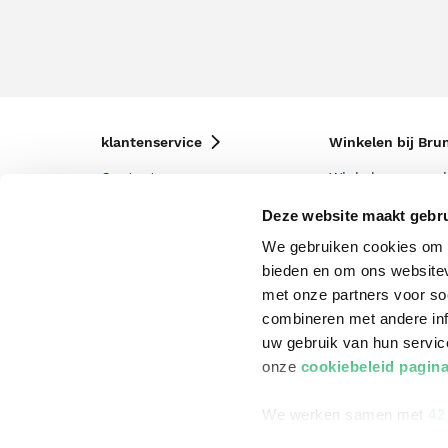
klantenservice
Winkelen bij Bru
Contact
Winkels en openi
Bestellen & Bezorging
Assortiment in d
Deze website maakt gebru
We gebruiken cookies om c
Betalen
Cadeaukaarten
bieden en om ons websitev
Annuleren & Retourneren
Cadeauboxen
met onze partners voor so
Veelgestelde vragen
Staatsloterij
combineren met andere inf
uw gebruik van hun servi
Zakelijk boeken bestellen
ING Servicepunt
onze
cookiebeleid pagin
Douwe Egberts punten
We werken samen met
42