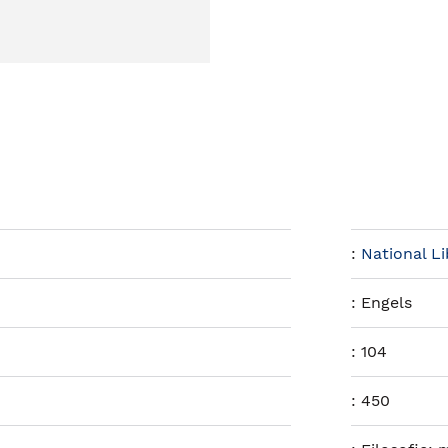
:
National L
:
Engels
:
104
:
450