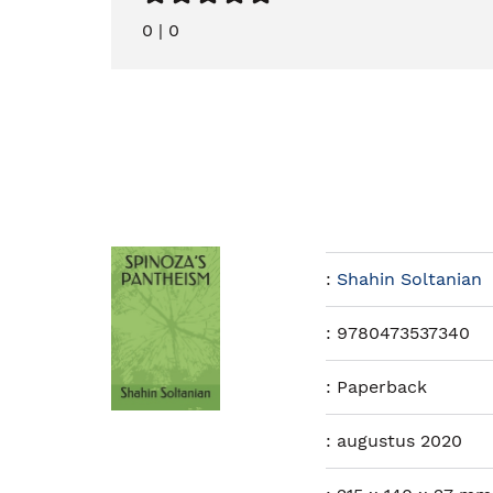
0
|
0
:
Shahin Soltanian
:
9780473537340
:
Paperback
:
augustus 2020