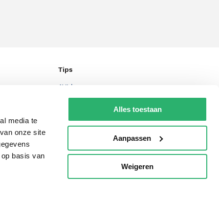
Tips
AVI lezen
Kinderboekenweek
Alles toestaan
al media te
Boekenbon
van onze site
Aanpassen
De Nationale Voorleesdagen
 gegevens
Boekenweek
 op basis van
Weigeren
p
Wet op de Vaste Boekenprijs
Winacties