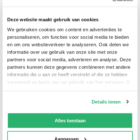
"everything"-for you, your children, and maybe even
the world.
Deze website maakt gebruik van cookies
We gebruiken cookies om content en advertenties te
personaliseren, om functies voor social media te bieden
en om ons websiteverkeer te analyseren. Ook delen we
informatie over uw gebruik van onze site met onze
Mike Aquilina
.
partners voor social media, adverteren en analyse. Deze
partners kunnen deze gegevens combineren met andere
informatie die u aan ze heeft verstrekt of die ze hebben
verzameld op basis van uw gebruik van hun services. U
kunt op ieder moment uw cookievoorkeuren aanpassen
op onze
cookiebeleid pagina
.
Details tonen
We werken samen met
42 derden
die uw gegevens
kunnen ontvangen en verwerken.
Alles toestaan
Aanpassen