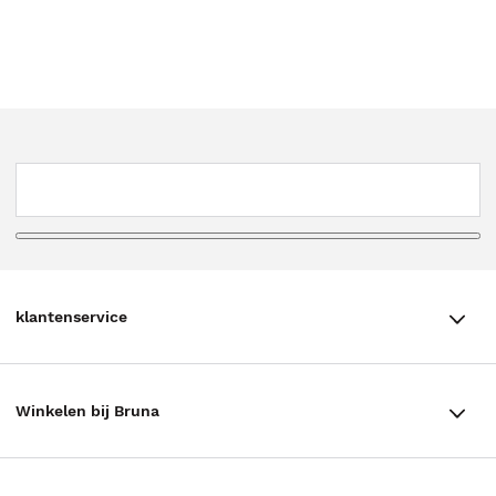
klantenservice
klantenservice
Winkelen bij Bruna
Contact
Winkels en openingstijden
Bestellen & Bezorging