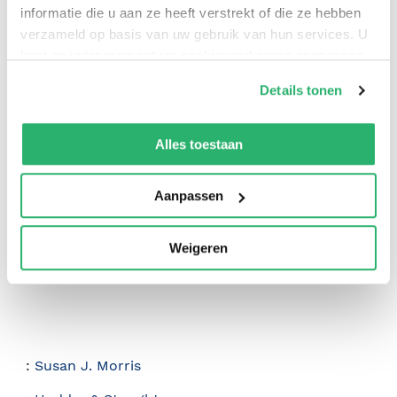
informatie die u aan ze heeft verstrekt of die ze hebben
verzameld op basis van uw gebruik van hun services. U
kunt op ieder moment uw cookievoorkeuren aanpassen
op onze
cookiebeleid pagina
.
Details tonen
We werken samen met
42 derden
die uw gegevens
0
|
0
kunnen ontvangen en verwerken.
Alles toestaan
Aanpassen
Weigeren
:
Susan J. Morris