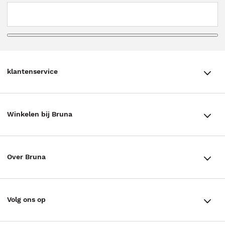
klantenservice
klantenservice
Winkelen bij Bruna
Contact
Winkels en openingstijden
Bestellen & Bezorging
Over Bruna
Assortiment in de winkel
Betalen
De organisatie
Cadeaukaarten
Annuleren & Retourneren
Volg ons op
Werken bij Bruna
Cadeauboxen
Veelgestelde vragen