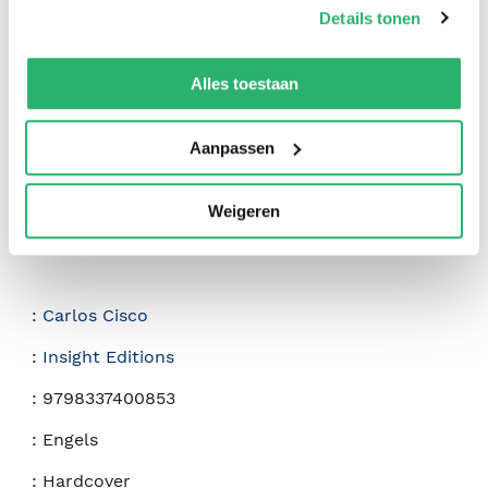
op onze
cookiebeleid pagina
.
Details tonen
0
|
0
We werken samen met
42 derden
die uw gegevens
kunnen ontvangen en verwerken.
Alles toestaan
Aanpassen
Weigeren
:
Carlos Cisco
:
Insight Editions
:
9798337400853
:
Engels
:
Hardcover