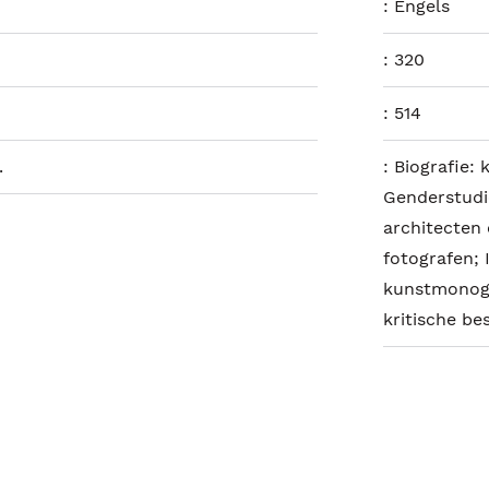
:
Engels
:
320
:
514
.
:
Biografie: 
Genderstudi
architecten 
fotografen; 
kunstmonogr
kritische b