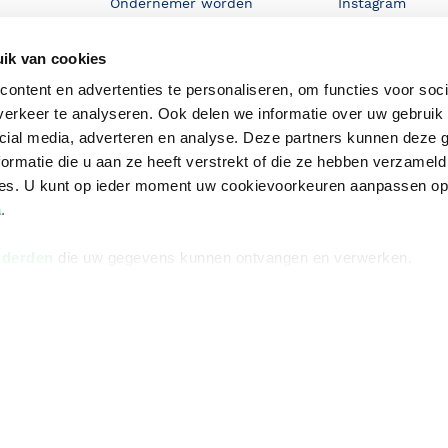
Ondernemer worden
Instagram
De voordelen van Bruna
ik van cookies
Responsible Disclosure
ontent en advertenties te personaliseren, om functies voor soci
Statement
en
erkeer te analyseren. Ook delen we informatie over uw gebruik 
Blog
cial media, adverteren en analyse. Deze partners kunnen deze
ormatie die u aan ze heeft verstrekt of die ze hebben verzameld
Discriminerende boeken
ces. U kunt op ieder moment uw cookievoorkeuren aanpassen o
a
.
 derden
die uw gegevens kunnen ontvangen en verwerken.
Algemene v