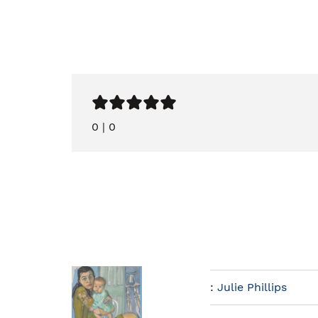
0
|
0
:
Julie Phillips