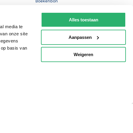
Boekenbon
De Nationale Voorleesdagen
Alles toestaan
Boekenweek
al media te
Wet op de Vaste Boekenprijs
van onze site
Aanpassen
 gegevens
Winacties
 op basis van
Weigeren
p
oorwaarden
Privacy
Cookies
Disclaimer