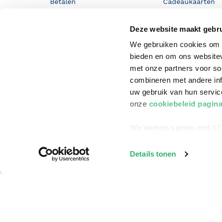
Betalen
Cadeaukaarten
Annuleren & Retourneren
Cadeauboxen
Deze website maakt gebru
Veelgestelde vragen
Staatsloterij
We gebruiken cookies om c
Zakelijk boeken bestellen
ING Servicepunt
bieden en om ons websitev
met onze partners voor so
Douwe Egberts punten
combineren met andere inf
uw gebruik van hun servi
onze
cookiebeleid pagin
We werken samen met
42
Details tonen
©
2026
Bruna