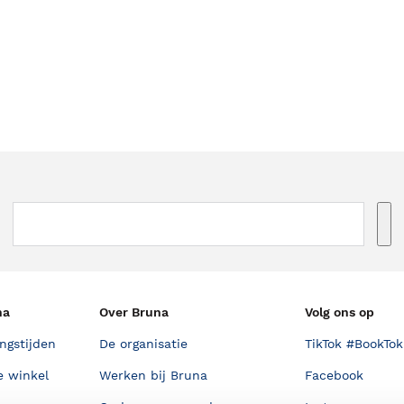
na
Over Bruna
Volg ons op
ngstijden
De organisatie
TikTok #BookTok
e winkel
Werken bij Bruna
Facebook