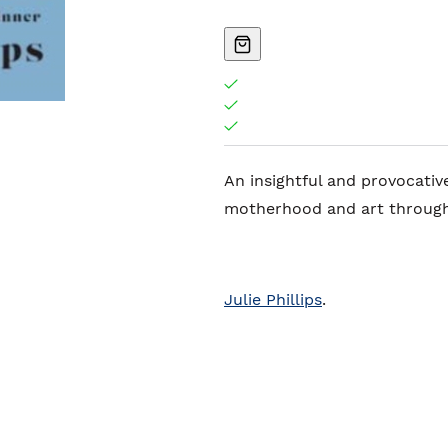
An insightful and provocativ
motherhood and art through 
Julie Phillips
.