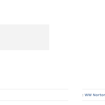
:
WW Norton