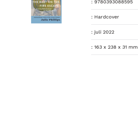
:
9780393088595
:
Hardcover
:
juli 2022
:
163 x 238 x 31 mm