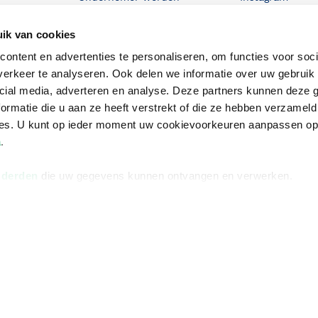
De voordelen van Bruna
ik van cookies
Responsible Disclosure
ontent en advertenties te personaliseren, om functies voor soci
Statement
en
erkeer te analyseren. Ook delen we informatie over uw gebruik 
Blog
cial media, adverteren en analyse. Deze partners kunnen deze
ormatie die u aan ze heeft verstrekt of die ze hebben verzameld
Discriminerende boeken
ces. U kunt op ieder moment uw cookievoorkeuren aanpassen o
a
.
 derden
die uw gegevens kunnen ontvangen en verwerken.
Algemene v