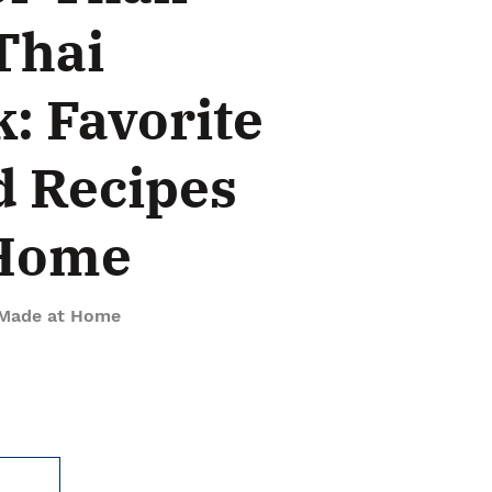
Thai
: Favorite
d Recipes
 Home
 Made at Home