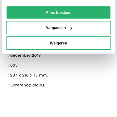
We werken samen met
42 derden
die uw gegevens
:
Design Studio Press
kunnen ontvangen en verwerken.
Alles toestaan
:
9781624650369
:
Engels
Aanpassen
:
Paperback
Weigeren
:
124
:
december 2017
:
635
:
287 x 216 x 15 mm.
:
Lerarenopleiding