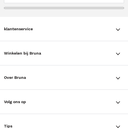
klantenservice
klantenservice
Winkelen bij Bruna
Contact
Winkels en openingstijden
Bestellen & Bezorging
Over Bruna
Assortiment in de winkel
Betalen
De organisatie
Cadeaukaarten
Annuleren & Retourneren
Volg ons op
Werken bij Bruna
Cadeauboxen
Veelgestelde vragen
TikTok #BookTok
Ondernemer worden
Staatsloterij
Tips
Zakelijk boeken bestellen