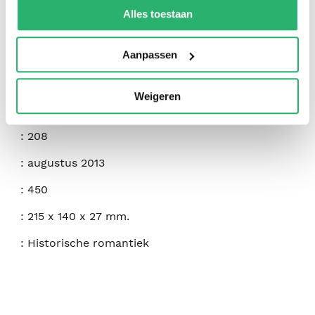
:
Suzanne Enoch
kunnen ontvangen en verwerken.
Alles toestaan
:
Createspace Independent Publishing Platform
Aanpassen
:
9781490372631
:
Engels
Weigeren
:
Paperback
:
208
:
augustus 2013
:
450
:
215 x 140 x 27 mm.
:
Historische romantiek