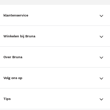
klantenservice
klantenservice
Winkelen bij Bruna
Contact
Winkels en openingstijden
Bestellen & Bezorging
Over Bruna
Assortiment in de winkel
Betalen
De organisatie
Cadeaukaarten
Annuleren & Retourneren
Volg ons op
Werken bij Bruna
Cadeauboxen
Veelgestelde vragen
TikTok #BookTok
Ondernemer worden
Staatsloterij
Tips
Zakelijk boeken bestellen
Facebook
De voordelen van Bruna
ING Servicepunten