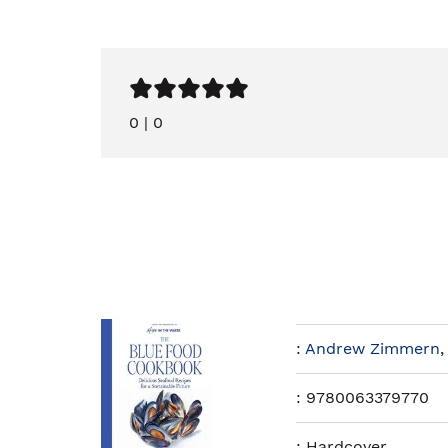
0
|
0
:
Andrew Zimmern
:
9780063379770
:
Hardcover