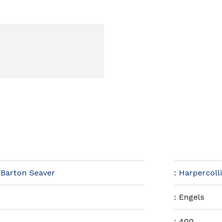
,
Barton Seaver
:
Harpercolli
:
Engels
:
400