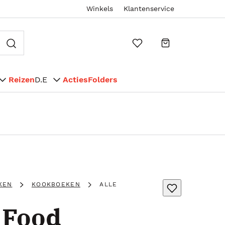
Winkels
Klantenservice
Reizen
D.E
Acties
Folders
KEN
KOOKBOEKEN
ALLE
 Food