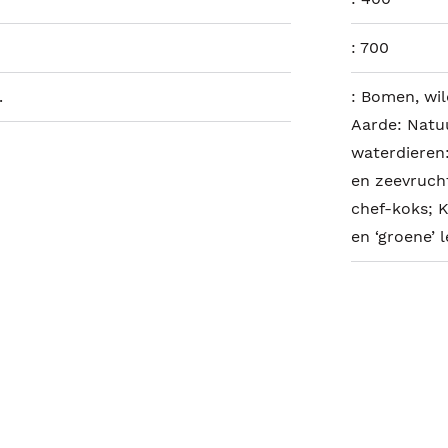
:
700
.
:
Bomen, wil
Aarde: Natuu
waterdieren:
en zeevruch
chef-koks; 
en ‘groene’ l