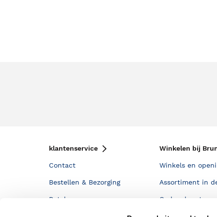
klantenservice
Winkelen bij Bru
Contact
Winkels en openi
Bestellen & Bezorging
Assortiment in d
Betalen
Cadeaukaarten
Annuleren & Retourneren
Cadeauboxen