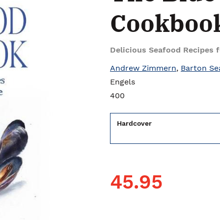
Cookboo
Delicious Seafood Recipes f
Andrew Zimmern
,
Barton Se
Engels
400
Hardcover
45.95