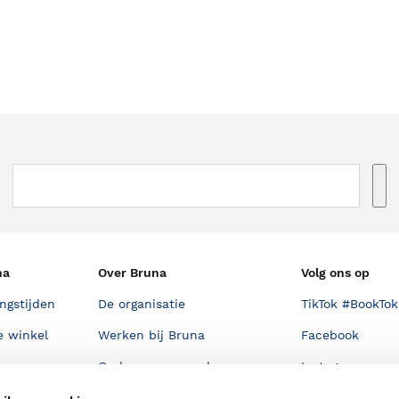
na
Over Bruna
Volg ons op
ngstijden
De organisatie
TikTok #BookTok
e winkel
Werken bij Bruna
Facebook
Ondernemer worden
Instagram
De voordelen van Bruna