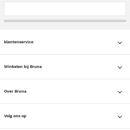
klantenservice
klantenservice
Winkelen bij Bruna
Contact
Winkels en openingstijden
Bestellen & Bezorging
Over Bruna
Assortiment in de winkel
Betalen
De organisatie
Cadeaukaarten
Annuleren & Retourneren
Volg ons op
Werken bij Bruna
Cadeauboxen
Veelgestelde vragen