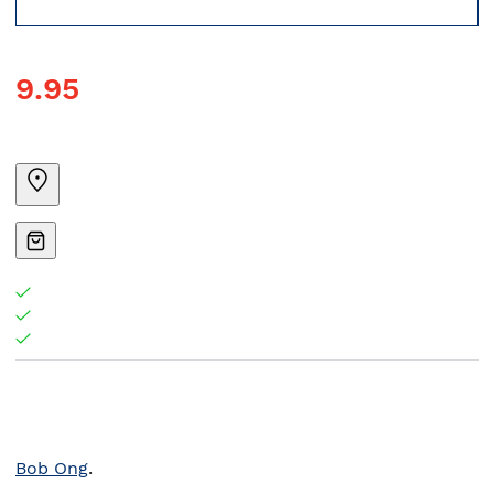
9.95
Bob Ong
.