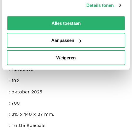
op onze
cookiebeleid pagina
.
Details tonen
We werken samen met
42 derden
die uw gegevens
kunnen ontvangen en verwerken.
Alles toestaan
:
Bob Ong
:
Tuttle Publishing
Aanpassen
:
9780804859202
Weigeren
:
Engels
:
Hardcover
:
192
:
oktober 2025
:
700
:
215 x 140 x 27 mm.
:
Tuttle Specials