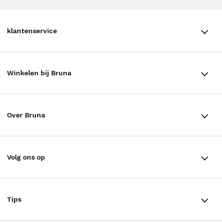
klantenservice
klantenservice
Winkelen bij Bruna
Contact
Winkels en openingstijden
Bestellen & Bezorging
Over Bruna
Assortiment in de winkel
Betalen
De organisatie
Cadeaukaarten
Annuleren & Retourneren
Volg ons op
Werken bij Bruna
Cadeauboxen
Veelgestelde vragen
TikTok #BookTok
Ondernemer worden
Staatsloterij
Tips
Zakelijk boeken bestellen
Facebook
De voordelen van Bruna
ING Servicepunten