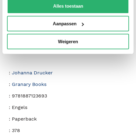
kunnen ontvangen en verwerken.
Alles toestaan
Aanpassen
Weigeren
:
Johanna Drucker
:
Granary Books
:
9781887123693
:
Engels
:
Paperback
:
378