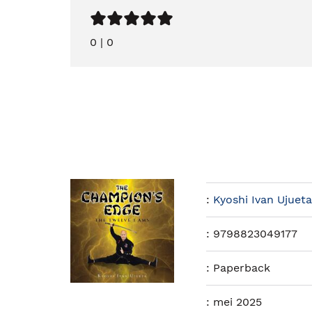
0
|
0
:
Kyoshi Ivan Ujueta
:
9798823049177
:
Paperback
:
mei 2025