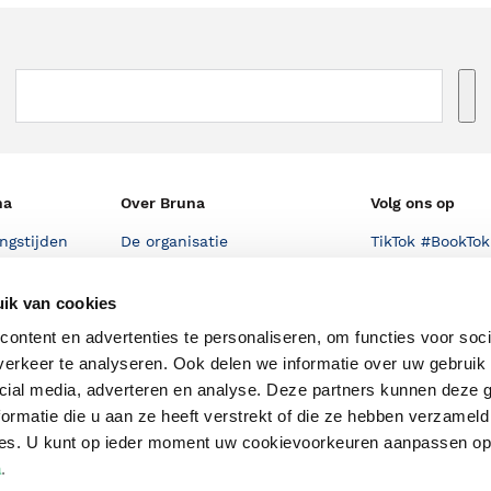
na
Over Bruna
Volg ons op
ngstijden
De organisatie
TikTok #BookTok
e winkel
Werken bij Bruna
Facebook
ik van cookies
Ondernemer worden
Instagram
ontent en advertenties te personaliseren, om functies voor soci
De voordelen van Bruna
erkeer te analyseren. Ook delen we informatie over uw gebruik 
cial media, adverteren en analyse. Deze partners kunnen deze
Responsible Disclosure
ormatie die u aan ze heeft verstrekt of die ze hebben verzameld
Statement
en
ces. U kunt op ieder moment uw cookievoorkeuren aanpassen o
Blog
a
.