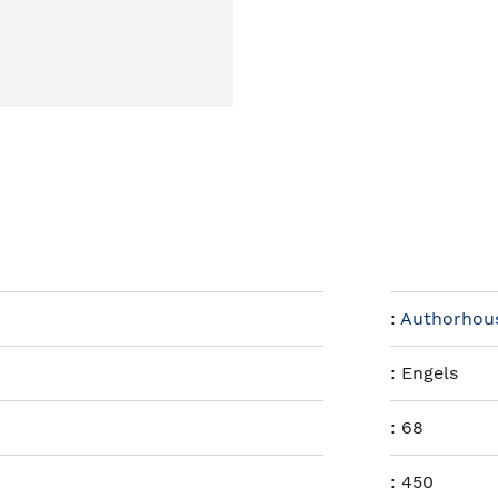
:
Authorhou
:
Engels
:
68
:
450