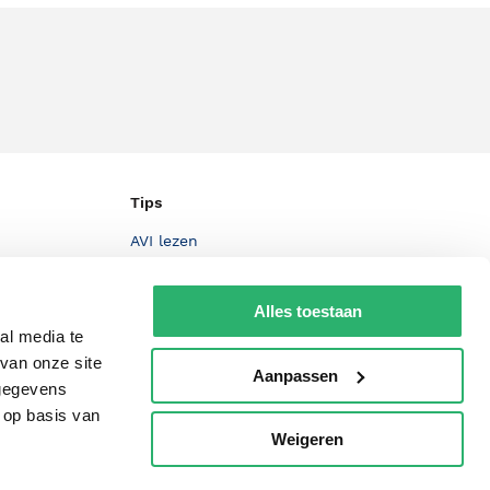
Tips
AVI lezen
Kinderboekenweek
Alles toestaan
Boekenbon
al media te
De Nationale Voorleesdagen
van onze site
Aanpassen
 gegevens
Boekenweek
 op basis van
Wet op de Vaste Boekenprijs
Weigeren
p
Winacties