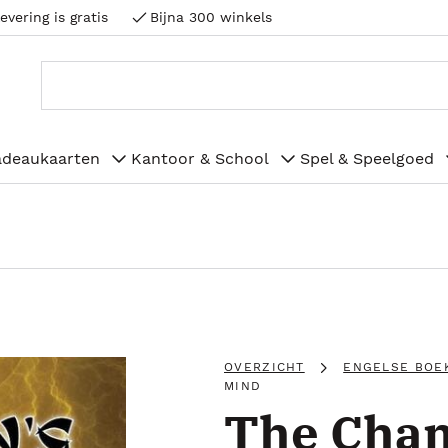
evering is gratis
Bijna 300 winkels
adeaukaarten
Kantoor & School
Spel & Speelgoed
OVERZICHT
ENGELSE BOE
MIND
The Cham