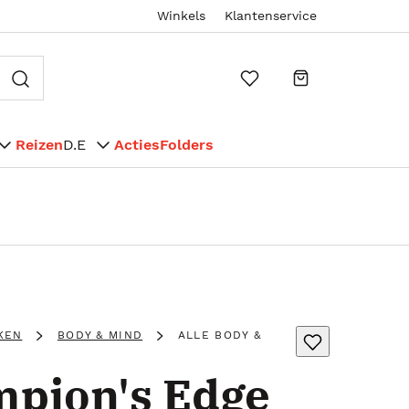
Winkels
Klantenservice
Reizen
D.E
Acties
Folders
KEN
BODY & MIND
ALLE BODY &
pion's Edge