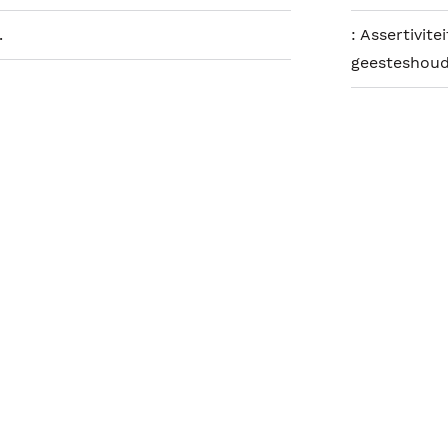
.
:
Assertivite
geesteshoud