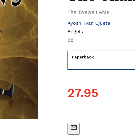
The Twelve I AMs
Kyoshi Ivan Ujueta
Engels
68
Paperback
27.95