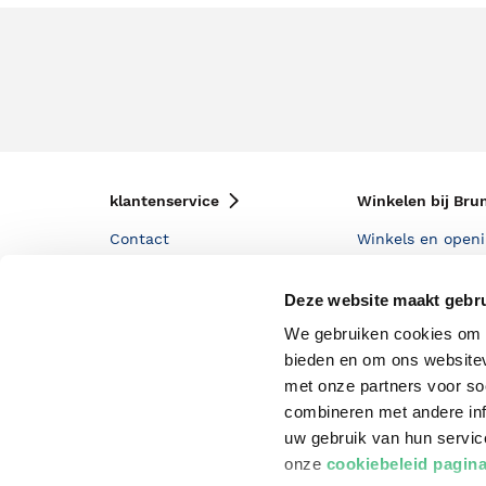
klantenservice
Winkelen bij Bru
Contact
Winkels en openi
Bestellen & Bezorging
Assortiment in d
Deze website maakt gebru
Betalen
Cadeaukaarten
We gebruiken cookies om c
Annuleren & Retourneren
Cadeauboxen
bieden en om ons websitev
met onze partners voor so
Veelgestelde vragen
Staatsloterij
combineren met andere inf
Zakelijk boeken bestellen
ING Servicepunt
uw gebruik van hun servi
onze
cookiebeleid pagin
Douwe Egberts punten