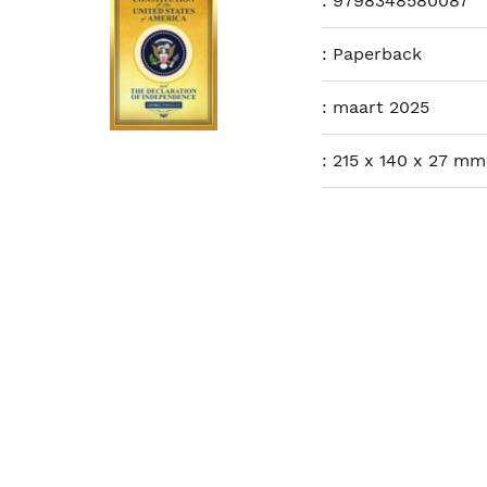
:
9798348580087
:
Paperback
:
maart 2025
:
215 x 140 x 27 mm