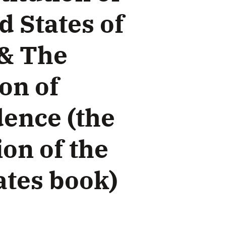
d States of
& The
on of
ence (the
ion of the
ates book)