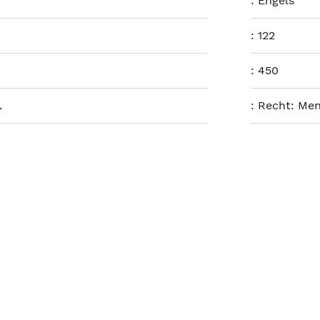
:
Engels
:
122
:
450
.
:
Recht: Men