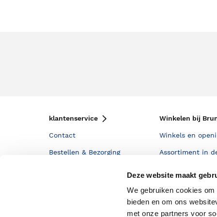
klantenservice
Winkelen bij Bru
Contact
Winkels en openi
Bestellen & Bezorging
Assortiment in d
Betalen
Cadeaukaarten
Deze website maakt gebru
Annuleren & Retourneren
Cadeauboxen
We gebruiken cookies om c
bieden en om ons websitev
Veelgestelde vragen
Staatsloterij
met onze partners voor so