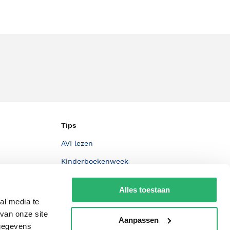
Tips
AVI lezen
Kinderboekenweek
Boekenbon
Alles toestaan
De Nationale Voorleesdagen
al media te
van onze site
Boekenweek
Aanpassen
 gegevens