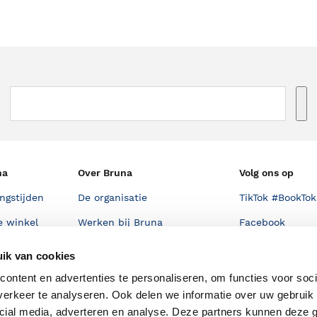
na
Over Bruna
Volg ons op
ngstijden
De organisatie
TikTok #BookTok
e winkel
Werken bij Bruna
Facebook
Ondernemer worden
Instagram
ik van cookies
De voordelen van Bruna
ontent en advertenties te personaliseren, om functies voor soci
erkeer te analyseren. Ook delen we informatie over uw gebruik 
Responsible Disclosure
Statement
cial media, adverteren en analyse. Deze partners kunnen deze