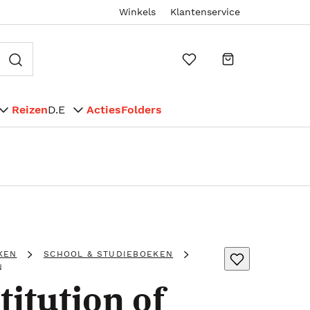
Winkels
Klantenservice
Reizen
D.E
Acties
Folders
KEN
SCHOOL & STUDIEBOEKEN
N
itution of