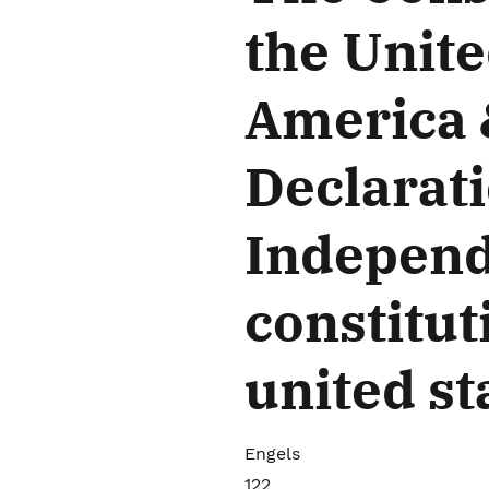
the Unite
America 
Declarati
Independ
constitut
united st
Engels
122