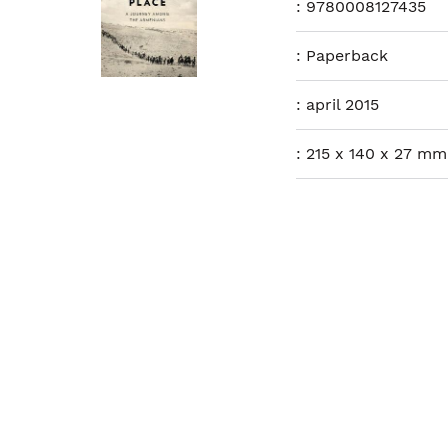
:
9780008127435
:
Paperback
:
april 2015
:
215 x 140 x 27 mm