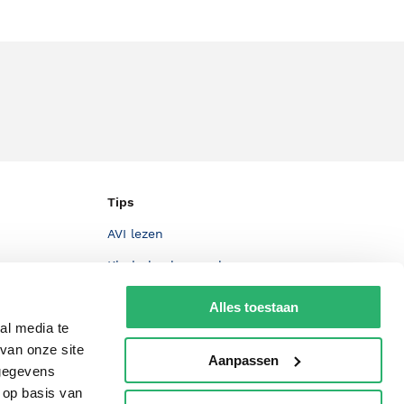
Tips
AVI lezen
Kinderboekenweek
Boekenbon
Alles toestaan
al media te
De Nationale Voorleesdagen
van onze site
Aanpassen
Boekenweek
 gegevens
Wet op de Vaste Boekenprijs
 op basis van