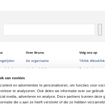
na
Over Bruna
Volg ons op
ngstijden
De organisatie
TikTok #BookTok
e winkel
Werken bij Bruna
Facebook
Ondernemer worden
Instagram
ik van cookies
ontent en advertenties te personaliseren, om functies voor soci
De voordelen van Bruna
erkeer te analyseren. Ook delen we informatie over uw gebruik 
Responsible Disclosure
cial media, adverteren en analyse. Deze partners kunnen deze
Statement
en
ormatie die u aan ze heeft verstrekt of die ze hebben verzameld