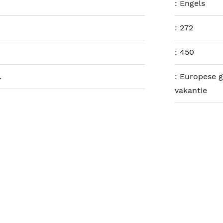
:
Engels
:
272
:
450
.
:
Europese g
vakantie