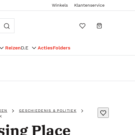
Winkels
Klantenservice
Reizen
D.E
Acties
Folders
KEN
GESCHIEDENIS & POLITIEK
K
sing Place