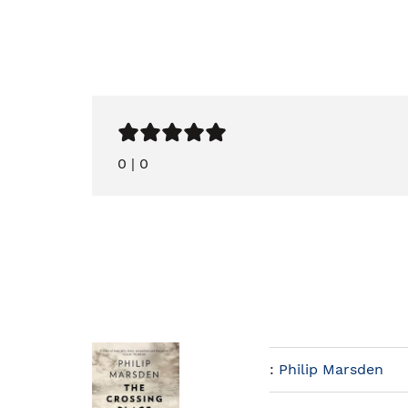
0
|
0
:
Philip Marsden