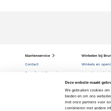
klantenservice
Winkelen bij Bru
Contact
Winkels en openi
Bestellen & Bezorging
Assortiment in d
Betalen
Cadeaukaarten
Deze website maakt gebru
We gebruiken cookies om c
Annuleren & Retourneren
Cadeauboxen
bieden en om ons websitev
Veelgestelde vragen
Staatsloterij
met onze partners voor so
Zakelijk boeken bestellen
ING Servicepunt
combineren met andere inf