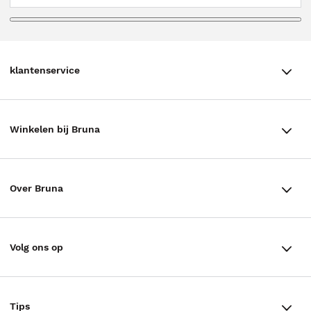
klantenservice
klantenservice
Winkelen bij Bruna
Contact
Winkels en openingstijden
Bestellen & Bezorging
Over Bruna
Assortiment in de winkel
Betalen
De organisatie
Cadeaukaarten
Annuleren & Retourneren
Volg ons op
Werken bij Bruna
Cadeauboxen
Veelgestelde vragen
TikTok #BookTok
Ondernemer worden
Staatsloterij
Tips
Zakelijk boeken bestellen