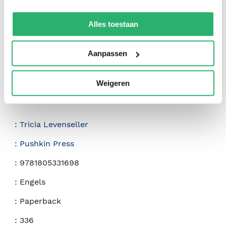
We werken samen met
42 derden
die uw gegevens
kunnen ontvangen en verwerken.
Alles toestaan
Aanpassen
Weigeren
:
Tricia Levenseller
:
Pushkin Press
:
9781805331698
:
Engels
:
Paperback
:
336