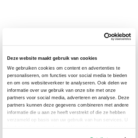
Deze website maakt gebruik van cookies
We gebruiken cookies om content en advertenties te
personaliseren, om functies voor social media te bieden
0
|
0
en om ons websiteverkeer te analyseren. Ook delen we
informatie over uw gebruik van onze site met onze
partners voor social media, adverteren en analyse. Deze
partners kunnen deze gegevens combineren met andere
informatie die u aan ze heeft verstrekt of die ze hebben
verzameld op basis van uw gebruik van hun services. U
kunt op ieder moment uw cookievoorkeuren aanpassen
op onze
cookiebeleid pagina
.