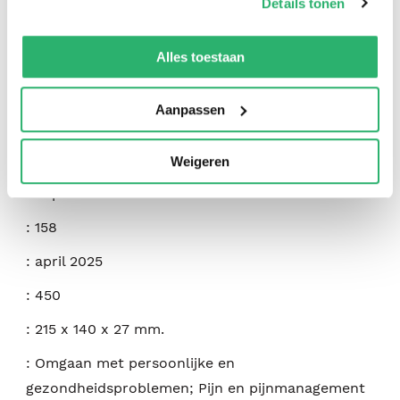
Details tonen
We werken samen met
42 derden
die uw gegevens
kunnen ontvangen en verwerken.
:
Laurel Kensington
Alles toestaan
:
Independently Published
Aanpassen
:
9798281604017
:
Engels
Weigeren
:
Paperback
:
158
:
april 2025
:
450
:
215 x 140 x 27 mm.
:
Omgaan met persoonlijke en
gezondheidsproblemen; Pijn en pijnmanagement