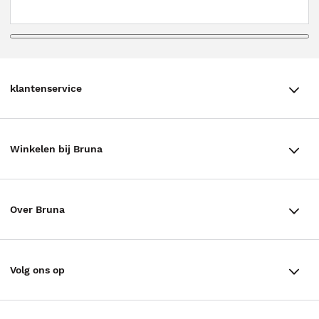
klantenservice
klantenservice
Winkelen bij Bruna
Contact
Winkels en openingstijden
Bestellen & Bezorging
Over Bruna
Assortiment in de winkel
Betalen
De organisatie
Cadeaukaarten
Annuleren & Retourneren
Volg ons op
Werken bij Bruna
Cadeauboxen
Veelgestelde vragen
TikTok #BookTok
Ondernemer worden