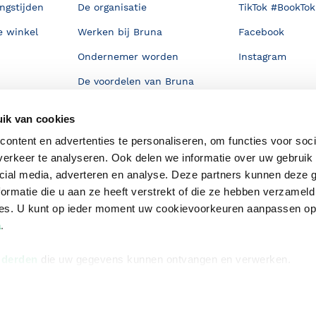
ngstijden
De organisatie
TikTok #BookTok
e winkel
Werken bij Bruna
Facebook
Ondernemer worden
Instagram
De voordelen van Bruna
Responsible Disclosure
ik van cookies
Statement
en
ontent en advertenties te personaliseren, om functies voor soci
Blog
erkeer te analyseren. Ook delen we informatie over uw gebruik 
Discriminerende boeken
cial media, adverteren en analyse. Deze partners kunnen deze
ormatie die u aan ze heeft verstrekt of die ze hebben verzameld
ces. U kunt op ieder moment uw cookievoorkeuren aanpassen o
a
.
 derden
die uw gegevens kunnen ontvangen en verwerken.