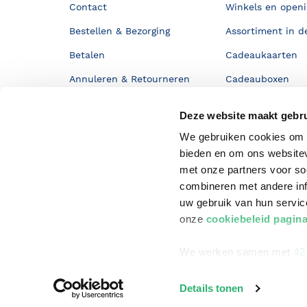
Contact
Winkels en openi
Bestellen & Bezorging
Assortiment in d
Betalen
Cadeaukaarten
Annuleren & Retourneren
Cadeauboxen
Veelgestelde vragen
Staatsloterij
Deze website maakt gebru
Zakelijk boeken bestellen
ING Servicepunt
We gebruiken cookies om c
Douwe Egberts punten
bieden en om ons websitev
met onze partners voor so
combineren met andere inf
uw gebruik van hun servi
onze
cookiebeleid pagin
We werken samen met
42
Details tonen