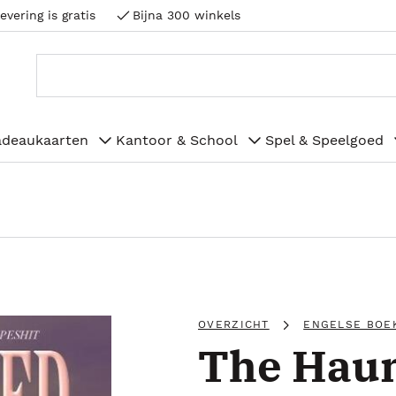
evering is gratis
Bijna 300 winkels
adeaukaarten
Kantoor & School
Spel & Speelgoed
OVERZICHT
ENGELSE BOE
The Haun