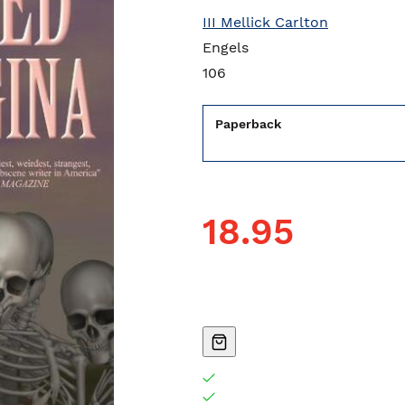
III Mellick Carlton
Engels
106
Paperback
18.95