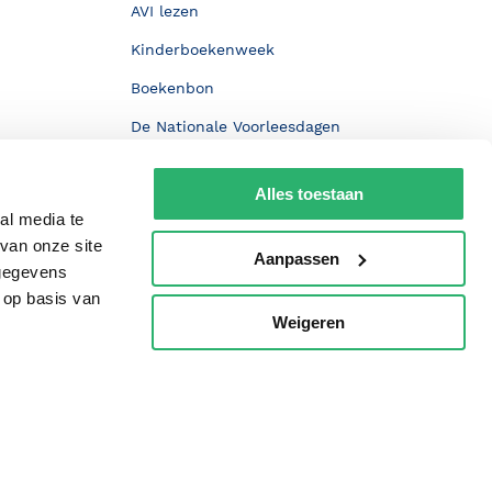
AVI lezen
Kinderboekenweek
Boekenbon
De Nationale Voorleesdagen
Boekenweek
Alles toestaan
Wet op de Vaste Boekenprijs
al media te
Winacties
van onze site
Aanpassen
 gegevens
 op basis van
Weigeren
p