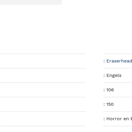
:
Eraserhead
:
Engels
:
106
:
150
.
:
Horror en b