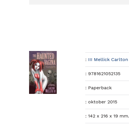
:
III Mellick Carlton
:
9781621052135
:
Paperback
:
oktober 2015
:
142 x 216 x 19 mm