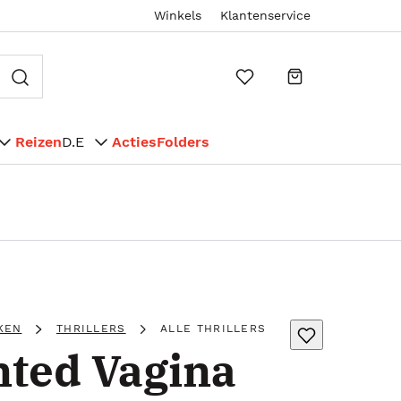
Winkels
Klantenservice
Reizen
D.E
Acties
Folders
KEN
THRILLERS
ALLE THRILLERS
ted Vagina