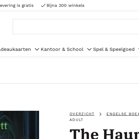
evering is gratis
Bijna 300 winkels
adeaukaarten
Kantoor & School
Spel & Speelgoed
OVERZICHT
ENGELSE BOE
ADULT
The Haun