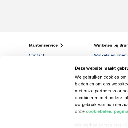
klantenservice
Winkelen bij Bru
Contact
Winkels en openi
Bestellen & Bezorging
Assortiment in d
Deze website maakt gebru
Betalen
Cadeaukaarten
We gebruiken cookies om c
bieden en om ons websitev
Annuleren & Retourneren
Cadeauboxen
met onze partners voor so
Veelgestelde vragen
Staatsloterij
combineren met andere inf
uw gebruik van hun servi
Zakelijk boeken bestellen
ING Servicepunt
onze
cookiebeleid pagin
Douwe Egberts punten
We werken samen met
42