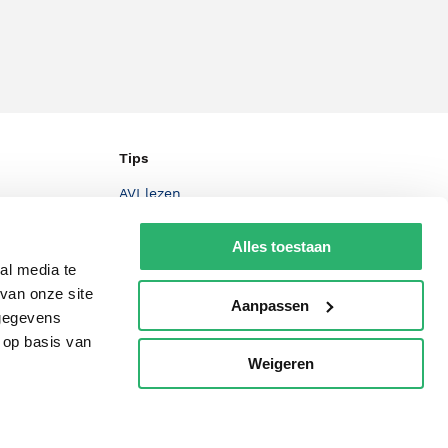
Tips
AVI lezen
Kinderboekenweek
Alles toestaan
Boekenbon
al media te
van onze site
De Nationale Voorleesdagen
Aanpassen
 gegevens
Boekenweek
 op basis van
Weigeren
p
Wet op de Vaste Boekenprijs
Winacties