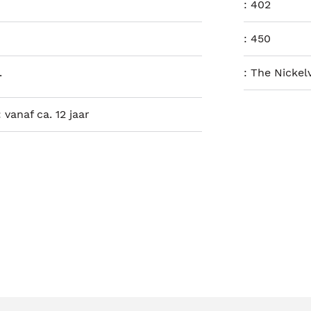
:
402
:
450
.
:
The Nickelv
 vanaf ca. 12 jaar