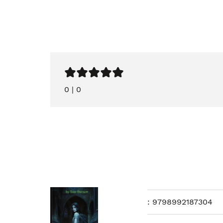
0
|
0
:
9798992187304