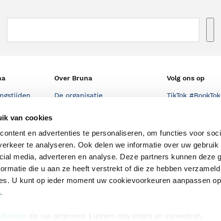
na
Over Bruna
Volg ons op
ngstijden
De organisatie
TikTok #BookTok
e winkel
Werken bij Bruna
Facebook
ik van cookies
Ondernemer worden
Instagram
ontent en advertenties te personaliseren, om functies voor soci
erkeer te analyseren. Ook delen we informatie over uw gebruik 
De voordelen van Bruna
cial media, adverteren en analyse. Deze partners kunnen deze
Responsible Disclosure
ormatie die u aan ze heeft verstrekt of die ze hebben verzameld
Statement
ces. U kunt op ieder moment uw cookievoorkeuren aanpassen o
en
Blog
a
.
Discriminerende boeken
 derden
die uw gegevens kunnen ontvangen en verwerken.