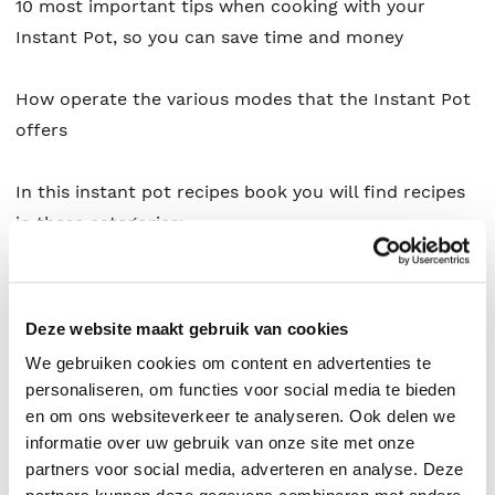
10 most important tips when cooking with your
Instant Pot, so you can save time and money
How operate the various modes that the Instant Pot
offers
In this instant pot recipes book you will find recipes
in these categories:
Lamb and Green Beans Stew
Deze website maakt gebruik van cookies
Turkey and Brussels Sprouts Stew
We gebruiken cookies om content en advertenties te
personaliseren, om functies voor social media te bieden
Dill Okra Mix
en om ons websiteverkeer te analyseren. Ook delen we
informatie over uw gebruik van onze site met onze
partners voor social media, adverteren en analyse. Deze
Chicken and Black Eyed Pease