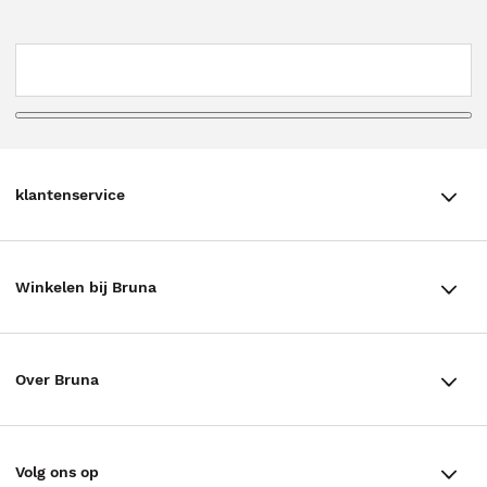
klantenservice
klantenservice
Winkelen bij Bruna
Contact
Winkels en openingstijden
Bestellen & Bezorging
Over Bruna
Assortiment in de winkel
Betalen
De organisatie
Cadeaukaarten
Annuleren & Retourneren
Volg ons op