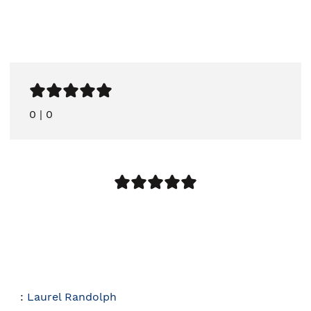
0
|
0
:
Laurel Randolph