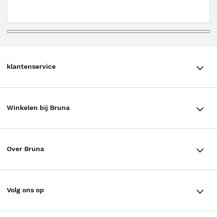
klantenservice
klantenservice
Winkelen bij Bruna
Contact
Winkels en openingstijden
Bestellen & Bezorging
Over Bruna
Assortiment in de winkel
Betalen
De organisatie
Cadeaukaarten
Annuleren & Retourneren
Volg ons op
Werken bij Bruna
Cadeauboxen
Veelgestelde vragen
TikTok #BookTok