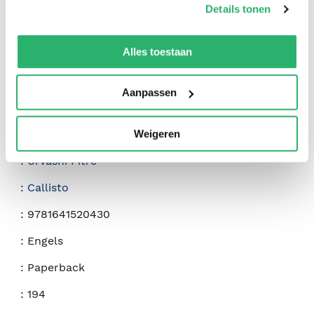
Details tonen
We werken samen met
42 derden
die uw gegevens
kunnen ontvangen en verwerken.
Alles toestaan
Aanpassen
Weigeren
:
Urvashi Pitre
:
Callisto
:
9781641520430
:
Engels
:
Paperback
:
194