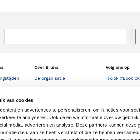
na
Over Bruna
Volg ons op
ngstijden
De organisatie
TikTok #BookTok
e winkel
Werken bij Bruna
Facebook
ik van cookies
Ondernemer worden
Instagram
ontent en advertenties te personaliseren, om functies voor soci
De voordelen van Bruna
erkeer te analyseren. Ook delen we informatie over uw gebruik 
Responsible Disclosure
cial media, adverteren en analyse. Deze partners kunnen deze
Statement
ormatie die u aan ze heeft verstrekt of die ze hebben verzameld
en
Blog
ces. U kunt op ieder moment uw cookievoorkeuren aanpassen o