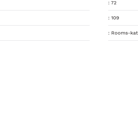
:
72
:
109
:
Rooms-kat