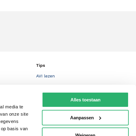
Tips
AVI lezen
Kinderboekenweek
Boekenbon
Alles toestaan
al media te
De Nationale Voorleesdagen
van onze site
Aanpassen
Boekenweek
 gegevens
 op basis van
Wet op de Vaste Boekenprijs
Weigeren
p