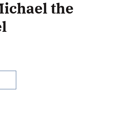
Michael the
l