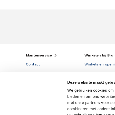
klantenservice
Winkelen bij Bru
Contact
Winkels en openi
Bestellen & Bezorging
Assortiment in d
Deze website maakt gebru
Betalen
Cadeaukaarten
We gebruiken cookies om c
Annuleren & Retourneren
Cadeauboxen
bieden en om ons websitev
Veelgestelde vragen
Staatsloterij
met onze partners voor so
combineren met andere inf
Zakelijk boeken bestellen
ING Servicepunt
uw gebruik van hun servi