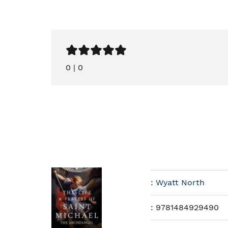
0
|
0
:
Wyatt North
:
9781484929490