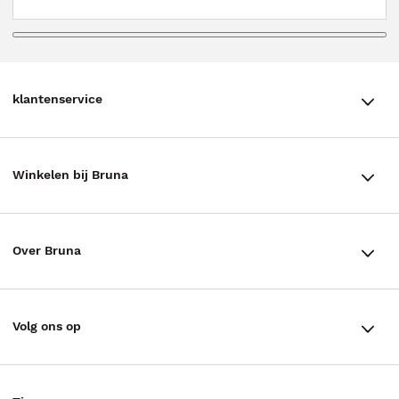
klantenservice
klantenservice
Winkelen bij Bruna
Contact
Winkels en openingstijden
Bestellen & Bezorging
Over Bruna
Assortiment in de winkel
Betalen
De organisatie
Cadeaukaarten
Annuleren & Retourneren
Volg ons op
Werken bij Bruna
Cadeauboxen
Veelgestelde vragen
TikTok #BookTok
Ondernemer worden
Staatsloterij