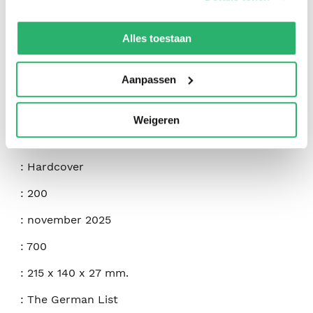
We werken samen met
42 derden
die uw gegevens
kunnen ontvangen en verwerken.
Alles toestaan
:
Alexander Kluge
Aanpassen
:
Seagull Books London LTD
:
9781803095479
Weigeren
:
Engels
:
Hardcover
:
200
:
november 2025
:
700
:
215 x 140 x 27 mm.
:
The German List