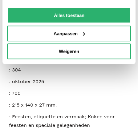
We werken samen met
42 derden
die uw gegevens
:
Erin French
kunnen ontvangen en verwerken.
Alles toestaan
:
Celadon Books
Aanpassen
:
9781250408587
:
Engels
Weigeren
:
Hardcover
:
304
:
oktober 2025
:
700
:
215 x 140 x 27 mm.
:
Feesten, etiquette en vermaak; Koken voor
feesten en speciale gelegenheden