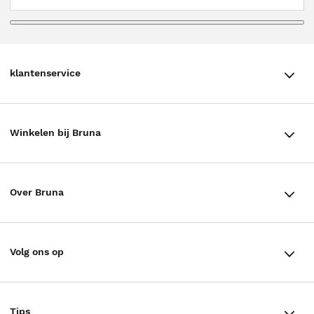
klantenservice
klantenservice
Winkelen bij Bruna
Contact
Winkels en openingstijden
Bestellen & Bezorging
Over Bruna
Assortiment in de winkel
Betalen
De organisatie
Cadeaukaarten
Annuleren & Retourneren
Volg ons op
Werken bij Bruna
Cadeauboxen
Veelgestelde vragen
TikTok #BookTok
Ondernemer worden
Staatsloterij
Tips