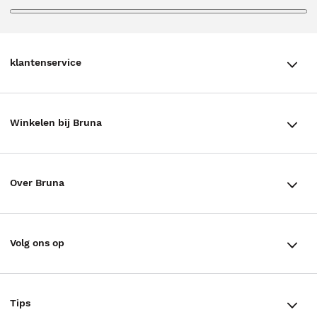
klantenservice
klantenservice
Winkelen bij Bruna
Contact
Winkels en openingstijden
Bestellen & Bezorging
Over Bruna
Assortiment in de winkel
Betalen
De organisatie
Cadeaukaarten
Annuleren & Retourneren
Volg ons op
Werken bij Bruna
Cadeauboxen
Veelgestelde vragen
TikTok #BookTok
Ondernemer worden
Staatsloterij
Tips
Zakelijk boeken bestellen
Facebook