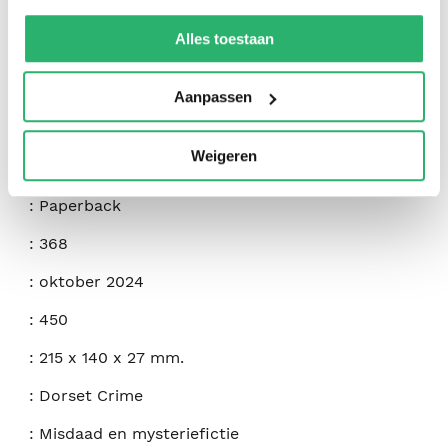
We werken samen met
42 derden
die uw gegevens
kunnen ontvangen en verwerken.
Alles toestaan
:
Rachel McLean
:
Ackroyd Publishing
Aanpassen
:
9781835601105
Weigeren
:
Engels
:
Paperback
:
368
:
oktober 2024
:
450
:
215 x 140 x 27 mm.
:
Dorset Crime
:
Misdaad en mysteriefictie