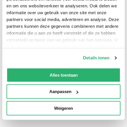
en om ons websiteverkeer te analyseren. Ook delen we
informatie over uw gebruik van onze site met onze
partners voor social media, adverteren en analyse. Deze
partners kunnen deze gegevens combineren met andere
informatie die u aan ze heeft verstrekt of die ze hebben
verzameld op basis van uw gebruik van hun services. U
kunt op ieder moment uw cookievoorkeuren aanpassen
op onze
cookiebeleid pagina
.
Details tonen
0
|
0
We werken samen met
42 derden
die uw gegevens
kunnen ontvangen en verwerken.
Alles toestaan
Aanpassen
Weigeren