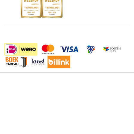
Discriminerende boeken
De Nationale Voorleesdagen
Boekenweek
Wet op de Vaste Boekenprijs
Winacties
Algemene voorwaarden
30.95
Privacy
Cookies