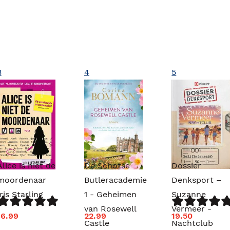
3
4
5
Alice is niet de
De Schotse
Dossier
moordenaar
Butleracademie
Denksport –
Iris Starling
1 - Geheimen
Suzanne
van Rosewell
Vermeer -
16.99
22.99
19.50
Castle
Nachtclub