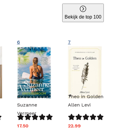
Bekijk de top 100
6
7
Onderstroom
Theo in Golden
Suzanne
Allen Levi
Vermeer
17.50
22.99