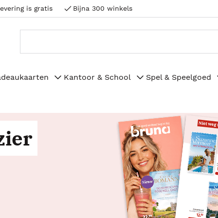
evering is gratis
Bijna 300 winkels
adeaukaarten
Kantoor & School
Spel & Speelgoed
zier