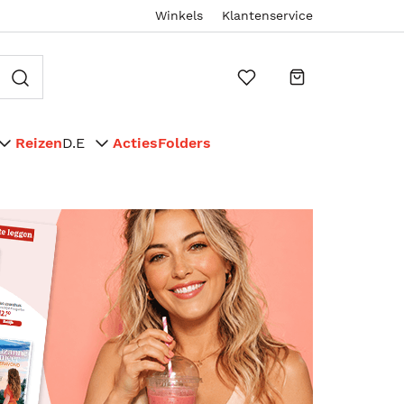
Winkels
Klantenservice
Reizen
D.E
Acties
Folders