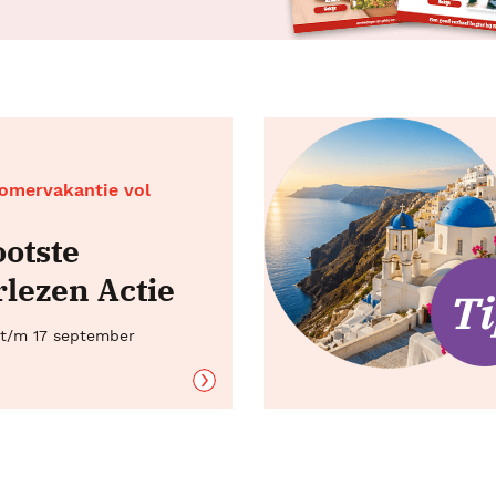
zomervakantie vol
ootste
lezen Actie
g t/m 17 september