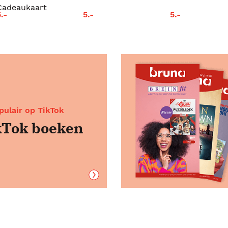
Cadeaukaart
5.-
5.-
5.-
ulair op TikTok
Tok boeken