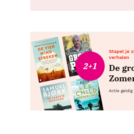
Stapel je 
verhalen
2+1
De gr
Zomer
Actie geldi