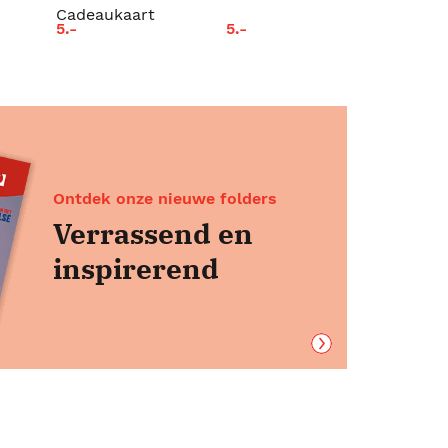
Cadeaukaart
5.-
5.-
Ontdek onze nieuwe folders
Verrassend en
inspirerend