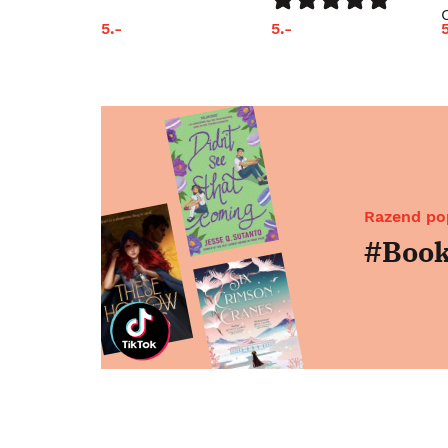
5.-
5.-
Razend pop
#Book