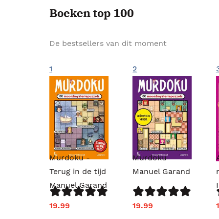
Boeken top 100
De bestsellers van dit moment
1
2
Murdoku -
Murdoku
Terug in de tijd
Manuel Garand
Manuel Garand
19.99
19.99