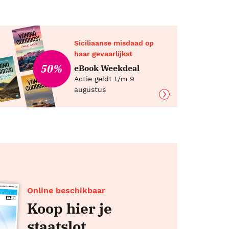
Siciliaanse misdaad op
haar gevaarlijkst
50%
eBook Weekdeal
Actie geldt t/m 9
augustus
Online beschikbaar
Koop hier je
staatslot