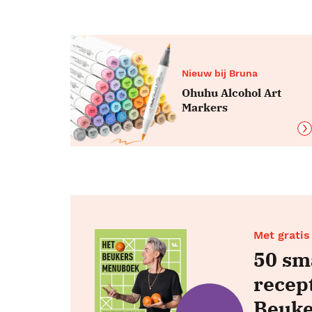
Nieuw bij Bruna
Ohuhu Alcohol Art
Markers
Met gratis
50 sm
recep
Beuke