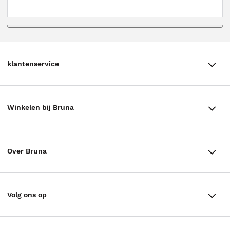
klantenservice
klantenservice
Winkelen bij Bruna
Contact
Winkels en openingstijden
Bestellen & Bezorging
Over Bruna
Assortiment in de winkel
Betalen
De organisatie
Cadeaukaarten
Annuleren & Retourneren
Volg ons op
Werken bij Bruna
Cadeauboxen
Veelgestelde vragen
TikTok #BookTok
Ondernemer worden