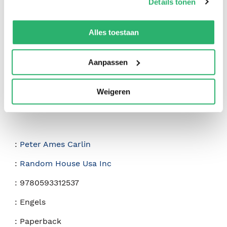
Details tonen
0
|
0
We werken samen met
42 derden
die uw gegevens
kunnen ontvangen en verwerken.
Alles toestaan
Aanpassen
Weigeren
:
Peter Ames Carlin
:
Random House Usa Inc
:
9780593312537
:
Engels
:
Paperback