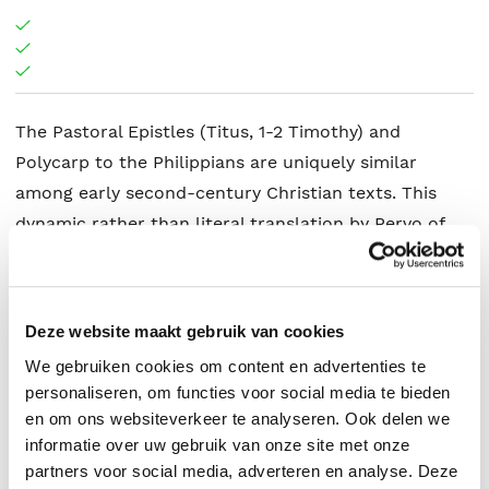
The Pastoral Epistles (Titus, 1-2 Timothy) and
Polycarp to the Philippians are uniquely similar
among early second-century Christian texts. This
dynamic rather than literal translation by Pervo of
this collection remains true to the everyday Greek
original, and includes the Greek text, notes, and an
introduction.
Deze website maakt gebruik van cookies
We gebruiken cookies om content en advertenties te
personaliseren, om functies voor social media te bieden
Richard I. Pervo
.
en om ons websiteverkeer te analyseren. Ook delen we
informatie over uw gebruik van onze site met onze
partners voor social media, adverteren en analyse. Deze