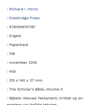
:
Richard I. Pervo
:
Polebridge Press
:
9781598151787
:
Engels
:
Paperback
:
128
:
november 2016
:
450
:
215 x 140 x 27 mm.
:
The Scholar's Bible, Volume 5
:
Bijbels: Nieuwe Testament; Kritiek op en
exegese van heilige teksten