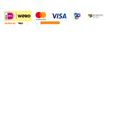
Wet op de Vaste Boekenprijs
Winacties
Algemene voorwaarden
Privacy
Cookies
Disclaimer
©
2026
Bruna