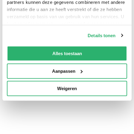
partners kunnen deze gegevens combineren met andere
informatie die u aan ze heeft verstrekt of die ze hebben
verzameld op basis van uw gebruik van hun services. U
kunt op ieder moment uw cookievoorkeuren aanpassen
op onze
cookiebeleid pagina
.
Details tonen
We werken samen met
42 derden
die uw gegevens
kunnen ontvangen en verwerken.
Alles toestaan
0
|
0
Aanpassen
Weigeren