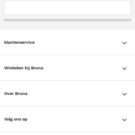
klantenservice
klantenservice
Winkelen bij Bruna
Contact
Winkels en openingstijden
Bestellen & Bezorging
Over Bruna
Assortiment in de winkel
Betalen
De organisatie
Cadeaukaarten
Annuleren & Retourneren
Volg ons op
Werken bij Bruna
Cadeauboxen
Veelgestelde vragen
TikTok #BookTok