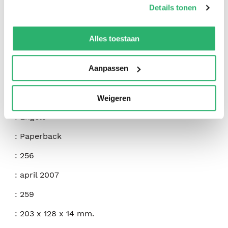
Details tonen
We werken samen met
42 derden
die uw gegevens
kunnen ontvangen en verwerken.
Alles toestaan
:
Robert Finch
Aanpassen
:
Countryman Press
:
9780881507683
Weigeren
:
Engels
:
Paperback
:
256
:
april 2007
:
259
:
203 x 128 x 14 mm.