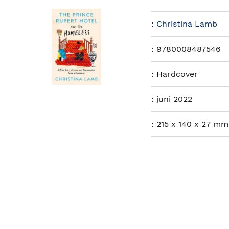
:
Christina Lamb
:
9780008487546
:
Hardcover
:
juni 2022
:
215 x 140 x 27 mm