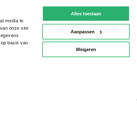
De Nationale Voorleesdagen
Alles toestaan
Boekenweek
al media te
van onze site
Wet op de Vaste Boekenprijs
Aanpassen
 gegevens
Winacties
 op basis van
Weigeren
p
oorwaarden
Privacy
Cookies
Disclaimer