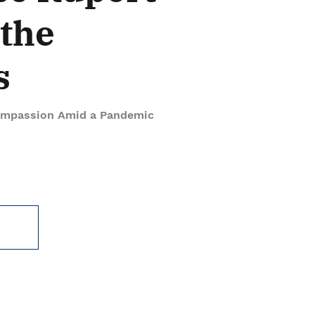
 the
s
Compassion Amid a Pandemic