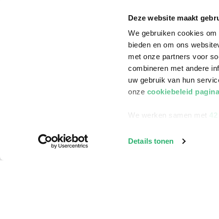
Annuleren & Retourneren
Cadeauboxen
Deze website maakt gebru
Veelgestelde vragen
Staatsloterij
We gebruiken cookies om c
bieden en om ons websitev
Zakelijk boeken bestellen
ING Servicepunt
met onze partners voor so
Douwe Egberts punten
combineren met andere inf
uw gebruik van hun servi
onze
cookiebeleid pagin
We werken samen met
42
Details tonen
©
2026
Bruna