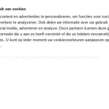
De voordelen van Bruna
ik van cookies
Responsible Disclosure
ontent en advertenties te personaliseren, om functies voor soci
Statement
erkeer te analyseren. Ook delen we informatie over uw gebruik 
en
Blog
cial media, adverteren en analyse. Deze partners kunnen deze
ormatie die u aan ze heeft verstrekt of die ze hebben verzameld
Discriminerende boeken
ces. U kunt op ieder moment uw cookievoorkeuren aanpassen o
a
.
 derden
die uw gegevens kunnen ontvangen en verwerken.
Algemene v