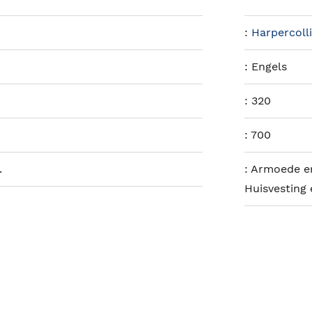
:
Harpercoll
:
Engels
:
320
:
700
.
:
Armoede en
Huisvesting