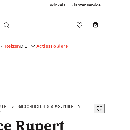
Winkels
Klantenservice
Reizen
D.E
Acties
Folders
KEN
GESCHIEDENIS & POLITIEK
K
ce Rupert