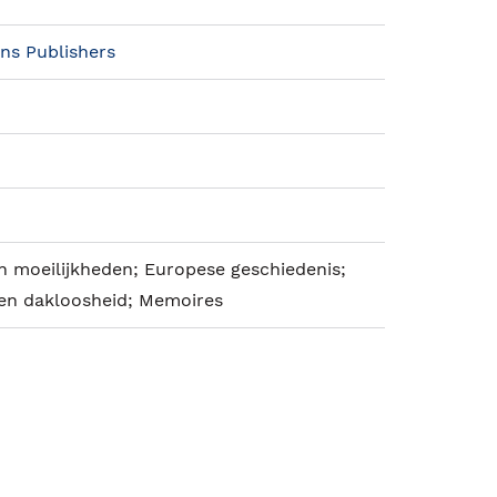
ins Publishers
 moeilijkheden; Europese geschiedenis;
 en dakloosheid; Memoires