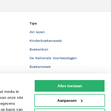
Tips
AVI lezen
Kinderboekenweek
Boekenbon
De Nationale Voorleesdagen
Boekenweek
Wet op de Vaste Boekenprijs
Winacties
Alles toestaan
al media te
van onze site
Aanpassen
 gegevens
 op basis van