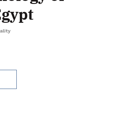
Egypt
ality