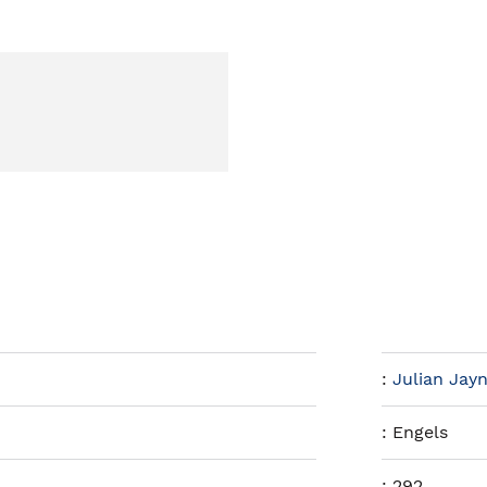
:
Julian Jay
:
Engels
:
292