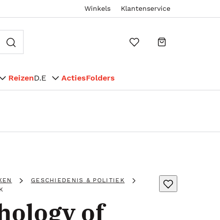
Winkels
Klantenservice
Reizen
D.E
Acties
Folders
KEN
GESCHIEDENIS & POLITIEK
K
hology of