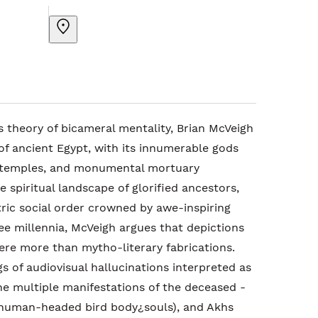
s theory of bicameral mentality, Brian McVeigh
f ancient Egypt, with its innumerable gods
 temples, and monumental mortuary
e spiritual landscape of glorified ancestors,
ric social order crowned by awe-inspiring
ee millennia, McVeigh argues that depictions
were more than mytho-literary fabrications.
s of audiovisual hallucinations interpreted as
he multiple manifestations of the deceased -
s (human-headed bird body¿souls), and Akhs