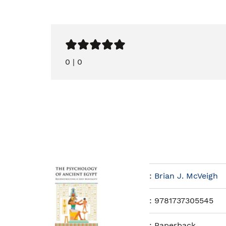
0
|
0
:
Brian J. McVeigh
:
9781737305545
:
Paperback