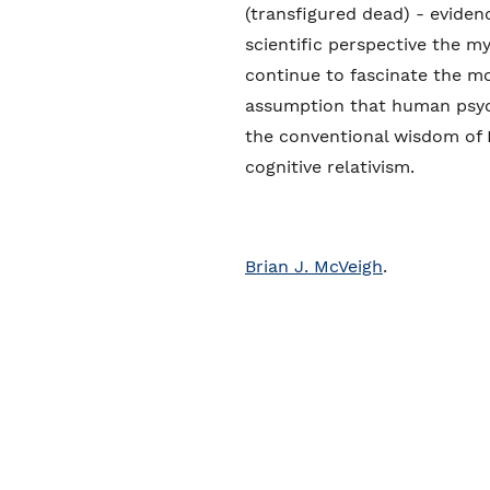
(transfigured dead) - evidenc
scientific perspective the my
continue to fascinate the mo
assumption that human psyc
the conventional wisdom of E
cognitive relativism.
Brian J. McVeigh
.