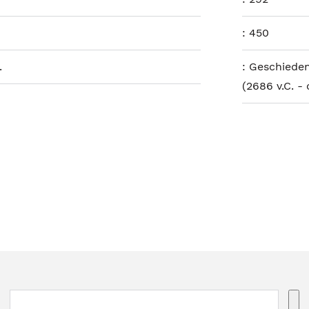
:
450
.
:
Geschieden
(2686 v.C. -